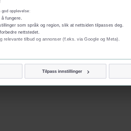
!
n god opplevelse:
l å fungere.
tillinger som språk og region, slik at nettsiden tilpasses deg.
forbedre nettstedet.
g relevante tilbud og annonser (f.eks. via Google og Meta).
 personvern
Tilpass innstillinger
vor
jennom cookies som direkte identifiserer deg, som navn eller te