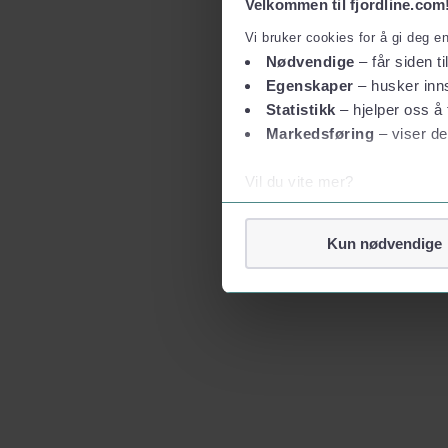
Velkommen til fjordline.com
Vi bruker cookies for å gi deg e
Nødvendige
– får siden ti
Egenskaper
– husker inns
Statistikk
– hjelper oss å 
Markedsføring
– viser de
Vil du vite mer?
Om informasjonskapsler
Googles retningslinjer for
Kun nødvendige
Vi tar ditt personvern på al
Vi lagrer aldri informasjon g