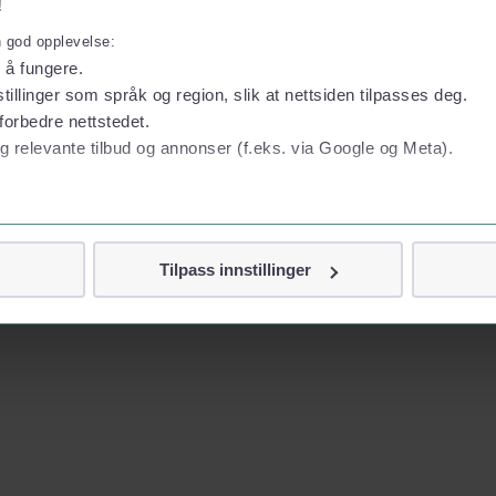
!
n god opplevelse:
l å fungere.
tillinger som språk og region, slik at nettsiden tilpasses deg.
forbedre nettstedet.
g relevante tilbud og annonser (f.eks. via Google og Meta).
 personvern
Tilpass innstillinger
vor
jennom cookies som direkte identifiserer deg, som navn eller te