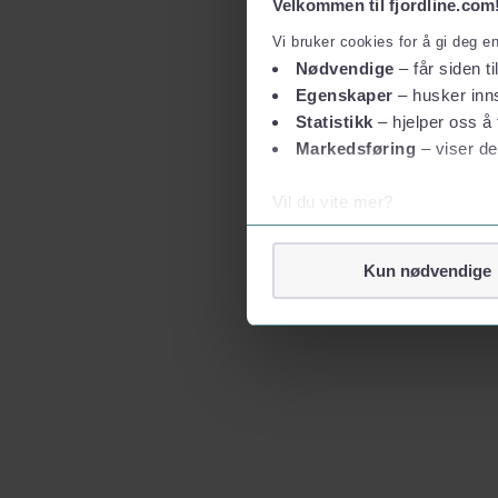
Velkommen til fjordline.com
Vi bruker cookies for å gi deg e
Nødvendige
– får siden ti
Egenskaper
– husker inns
Statistikk
– hjelper oss å 
Markedsføring
– viser de
Vil du vite mer?
Om informasjonskapsler
Googles retningslinjer for
Kun nødvendige
Vi tar ditt personvern på al
Vi lagrer aldri informasjon g