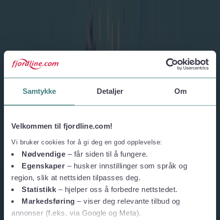
Læs mere
Samtykke
Detaljer
Om
Velkommen til fjordline.com!
Sejlplan
Vi bruker cookies for å gi deg en god opplevelse:
Nødvendige
– får siden til å fungere.
Se oversigt over sejlplan og opdateret trafikinformation her.
Egenskaper
– husker innstillinger som språk og
region, slik at nettsiden tilpasses deg.
Se sejlplan her
Statistikk
– hjelper oss å forbedre nettstedet.
Mere om Fjord Line
Markedsføring
– viser deg relevante tilbud og
annonser (f.eks. via Google og Meta).
Om Fjord Line
Presse og medier
Finansiel