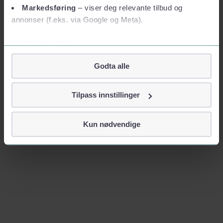
Markedsføring
– viser deg relevante tilbud og
annonser (f.eks. via Google og Meta).
Vil du vite mer?
Om informasjonskapsler
Godta alle
Googles retningslinjer for personvern
Vi tar ditt personvern på alvor
Tilpass innstillinger
Vi lagrer aldri informasjon gjennom cookies som direkte
identifiserer deg, som navn eller telefonnummer.
Kun nødvendige