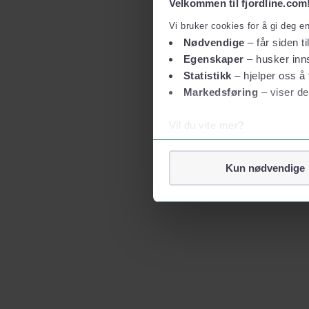
Velkommen til fjordline.com
Vi bruker cookies for å gi deg e
Nødvendige
– får siden ti
Egenskaper
– husker inns
Statistikk
– hjelper oss å 
Markedsføring
– viser de
Vil du vite mer?
Om informasjonskapsler
Googles retningslinjer for
Kun nødvendige
Vi tar ditt personvern på al
Vi lagrer aldri informasjon g