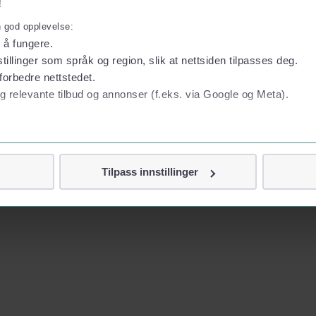
!
n god opplevelse:
l å fungere.
tillinger som språk og region, slik at nettsiden tilpasses deg.
forbedre nettstedet.
g relevante tilbud og annonser (f.eks. via Google og Meta).
 personvern
Tilpass innstillinger
vor
jennom cookies som direkte identifiserer deg, som navn eller te