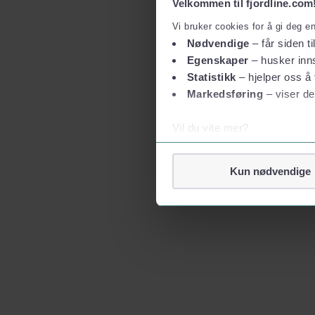
Velkommen til fjordline.com
Vi bruker cookies for å gi deg e
Nødvendige
– får siden ti
Egenskaper
– husker inns
Statistikk
– hjelper oss å 
Markedsføring
– viser de
Vil du vite mer?
Om informasjonskapsler
Googles retningslinjer for
Kun nødvendige
Vi tar ditt personvern på al
Vi lagrer aldri informasjon g