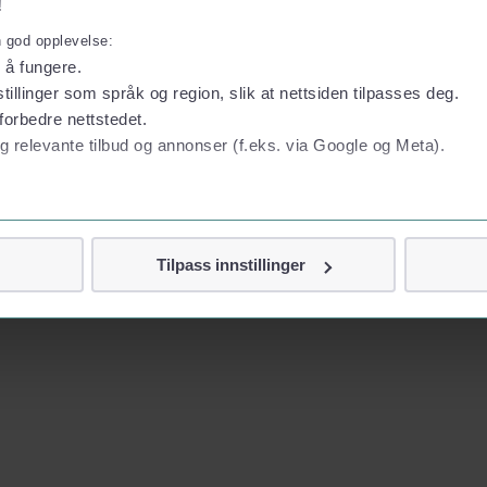
!
n god opplevelse:
l å fungere.
tillinger som språk og region, slik at nettsiden tilpasses deg.
forbedre nettstedet.
g relevante tilbud og annonser (f.eks. via Google og Meta).
 personvern
Tilpass innstillinger
vor
jennom cookies som direkte identifiserer deg, som navn eller te