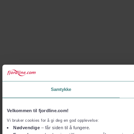
Samtykke
Velkommen til fjordline.com!
Vi bruker cookies for å gi deg en god opplevelse:
Nødvendige
– får siden til å fungere.