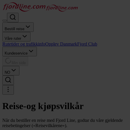
Bestill reise
Våre ruter
Rutetider og trafikkinfo
Opplev Danmark
Fjord Club
Kundeservice
Min side
NO
Reise-og kjøpsvilkår
Når du bestiller en reise med Fjord Line, godtar du våre gjeldende
reisebetingelser («Reisevilkårene»).