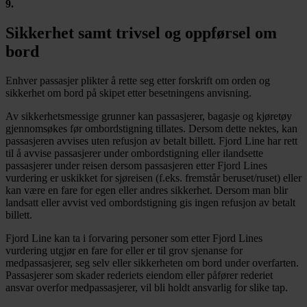
9
.
Sikkerhet samt trivsel og oppførsel om
bord
Enhver passasjer plikter å rette seg etter forskrift om orden og
sikkerhet om bord på skipet etter besetningens anvisning.
Av sikkerhetsmessige grunner kan passasjerer, bagasje og kjøretøy
gjennomsøkes før ombordstigning tillates. Dersom dette nektes, kan
passasjeren avvises uten refusjon av betalt billett. Fjord Line har rett
til å avvise passasjerer under ombordstigning eller ilandsette
passasjerer under reisen dersom passasjeren etter Fjord Lines
vurdering er uskikket for sjøreisen (f.eks. fremstår beruset/ruset) eller
kan være en fare for egen eller andres sikkerhet. Dersom man blir
landsatt eller avvist ved ombordstigning gis ingen refusjon av betalt
billett.
Fjord Line kan ta i forvaring personer som etter Fjord Lines
vurdering utgjør en fare for eller er til grov sjenanse for
medpassasjerer, seg selv eller sikkerheten om bord under overfarten.
Passasjerer som skader rederiets eiendom eller påfører rederiet
ansvar overfor medpassasjerer, vil bli holdt ansvarlig for slike tap.