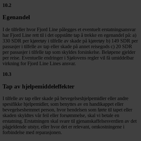
10.2
Egenandel
I de tilfeller hvor Fjord Line pålegges et eventuelt erstatningsansvar
har Fjord Line rett til i det oppståtte tap å trekke en egenandel på: a)
330 SDR per kjøretøy i tilfelle av skade på kjøretøy b) 149 SDR per
passasjer i tilfelle av tap eller skade på annet reisegods c) 20 SDR
per passasjer i tilfelle tap som skyldes forsinkelse. Beløpene gjelder
per reise. Eventuelle endringer i Sjølovens regler vil få umiddelbar
virkning for Fjord Line Lines ansvar.
10.3
Tap av hjelpemiddeleffekter
I tilfelle av tap eller skade på bevegelseshjelpemidler eller andre
spesifikke hjelpemidler, som benyttes av en handikappet eller
bevegelseshemmet person, hvor hendelsen som førte til tapet eller
skaden skyldtes vår feil eller forsømmelse, skal vi betale en
erstatning. Erstatningen skal svare til gjenanskaffelsesverdien av det
pågjeldende utstyr, eller hvor det er relevant, omkostningene i
forbindelse med reparasjonen.