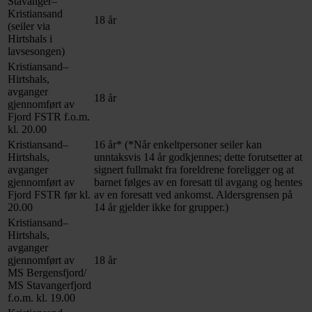
Stavanger–
Kristiansand
18 år
(seiler via
Hirtshals i
lavsesongen)
Kristiansand–
Hirtshals,
avganger
18 år
gjennomført av
Fjord FSTR f.o.m.
kl. 20.00
Kristiansand–
16 år* (*Når enkeltpersoner seiler kan
Hirtshals,
unntaksvis 14 år godkjennes; dette forutsetter at
avganger
signert fullmakt fra foreldrene foreligger og at
gjennomført av
barnet følges av en foresatt til avgang og hentes
Fjord FSTR før kl.
av en foresatt ved ankomst. Aldersgrensen på
20.00
14 år gjelder ikke for grupper.)
Kristiansand–
Hirtshals,
avganger
gjennomført av
18 år
MS Bergensfjord/
MS Stavangerfjord
f.o.m. kl. 19.00