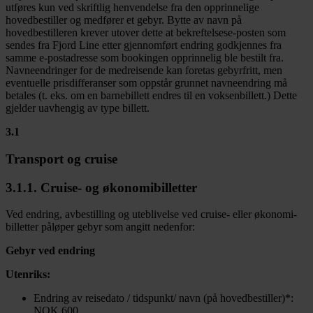
utføres kun ved skriftlig henvendelse fra den opprinnelige
hovedbestiller og medfører et gebyr. Bytte av navn på
hovedbestilleren krever utover dette at bekreftelsese-posten som
sendes fra Fjord Line etter gjennomført endring godkjennes fra
samme e-postadresse som bookingen opprinnelig ble bestilt fra.
Navneendringer for de medreisende kan foretas gebyrfritt, men
eventuelle prisdifferanser som oppstår grunnet navneendring må
betales (t. eks. om en barnebillett endres til en voksenbillett.) Dette
gjelder uavhengig av type billett.
3.1
Transport og cruise
3.1.1. Cruise- og økonomibilletter
Ved endring, avbestilling og uteblivelse ved cruise- eller økonomi-
billetter påløper gebyr som angitt nedenfor:
Gebyr ved endring
Utenriks:
Endring av reisedato / tidspunkt/ navn (på hovedbestiller)*:
NOK 600