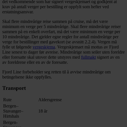
det vedkommende som har signert vergeskjemaet og godkjent at
krav på antall verger per bestilling er oppfylt som hefter ved
erstatningsansvar.
Skal flere mindreårige reise sammen på cruise, må det være
minimum en verge per 5 mindreårige. Skal flere mindreårige reiser
sammen på en enkelt overfart, må det være minimum en verge per
10 mindreårige. Det gjelder egne regler for antall mindreårige per
verge for bestillinger med gavekort (se avsnitt 2.2.4).
Vergen må
fylle ut følgende
vergeskjema
. Vergeskjemaet må mottas av Fjord
Line senest to dager før avreise. Mindreårige som seiler uten foreldre
eller foresatte skal utover dette utstyres med
fullmakt
signert av en
av foreldrene eller en av de foresatte.
Fjord Line forbeholder seg retten til å avvise mindreårige om
betingelsene ikke oppfylles.
Transport
Rute
Aldersgrense
Bergen–
Stavanger–
18 år
Hirtshals
Bergen-