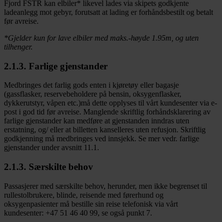
Fjord FSTR kan elbiler* likevel lades via skipets godkjente
ladeanlegg mot gebyr, forutsatt at lading er forhåndsbestilt og betalt
før avreise.
*Gjelder kun for lave elbiler med maks.-høyde 1.95m, og uten
tilhenger.
2.1.3. Farlige gjenstander
Medbringes det farlig gods enten i kjøretøy eller bagasje
(gassflasker, reservebeholdere på bensin, oksygenflasker,
dykkerutstyr, våpen etc.)må dette opplyses til vårt kundesenter via e-
post i god tid før avreise. Manglende skriftlig forhåndsklarering av
farlige gjenstander kan medføre at gjenstanden inndras uten
erstatning, og/ eller at billetten kanselleres uten refusjon. Skriftlig
godkjenning må medbringes ved innsjekk. Se mer vedr. farlige
gjenstander under avsnitt 11.1.
2.1.3. Særskilte behov
Passasjerer med særskilte behov, herunder, men ikke begrenset til
rullestolbrukere, blinde, reisende med førerhund og
oksygenpasienter må bestille sin reise telefonisk via vårt
kundesenter: +47 51 46 40 99, se også punkt 7.