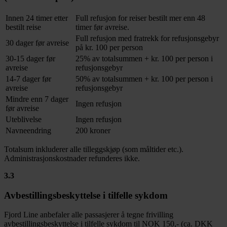
Innen 24 timer etter
Full refusjon for reiser bestilt mer enn 48
bestilt reise
timer før avreise.
Full refusjon med fratrekk for refusjonsgebyr
30 dager før avreise
på kr. 100 per person
30-15 dager før
25% av totalsummen + kr. 100 per person i
avreise
refusjonsgebyr
14-7 dager før
50% av totalsummen + kr. 100 per person i
avreise
refusjonsgebyr
Mindre enn 7 dager
Ingen refusjon
før avreise
Uteblivelse
Ingen refusjon
Navneendring
200 kroner
Totalsum inkluderer alle tilleggskjøp (som måltider etc.).
Administrasjonskostnader refunderes ikke.
3.3
Avbestillingsbeskyttelse i tilfelle sykdom
Fjord Line anbefaler alle passasjerer å tegne frivilling
avbestillingsbeskyttelse i tilfelle sykdom til NOK 150,- (ca. DKK