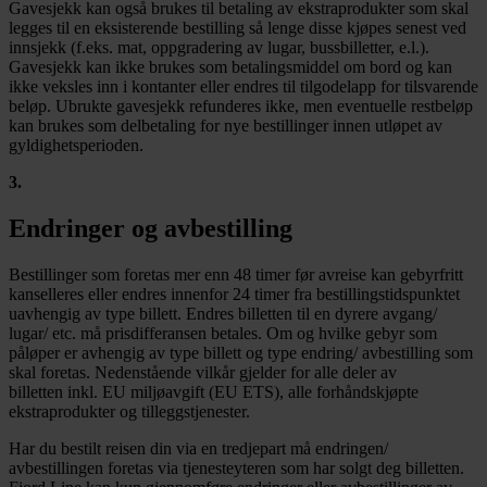
Gavesjekk kan også brukes til betaling av ekstraprodukter som skal
legges til en eksisterende bestilling så lenge disse kjøpes senest ved
innsjekk (f.eks. mat, oppgradering av lugar, bussbilletter, e.l.).
Gavesjekk kan ikke brukes som betalingsmiddel om bord og kan
ikke veksles inn i kontanter eller endres til tilgodelapp for tilsvarende
beløp. Ubrukte gavesjekk refunderes ikke, men eventuelle restbeløp
kan brukes som delbetaling for nye bestillinger innen utløpet av
gyldighetsperioden.
3
.
Endringer og avbestilling
Bestillinger som foretas mer enn 48 timer før avreise kan gebyrfritt
kanselleres eller endres innenfor 24 timer fra bestillingstidspunktet
uavhengig av type billett. Endres billetten til en dyrere avgang/
lugar/ etc. må prisdifferansen betales. Om og hvilke gebyr som
påløper er avhengig av type billett og type endring/ avbestilling som
skal foretas. Nedenstående vilkår gjelder for alle deler av
billetten inkl. EU miljøavgift (EU ETS), alle forhåndskjøpte
ekstraprodukter og tilleggstjenester.
Har du bestilt reisen din via en tredjepart må endringen/
avbestillingen foretas via tjenesteyteren som har solgt deg billetten.