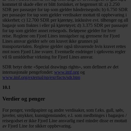
kommet til skade eller er blitt forsinket, er begrenset til: a) 2.250
SDR per passasjer for tap som gjelder håndreisegods; b) 6.750 SDR
per passasjer for tap som gjelder verdisaker mottatt til oppbevaring i
sikkerhet; c) 12.700 SDR per kjøretøy, inklusive evt. tilhenger og all
bagasje som fraktes i eller på kjøretøyet; d) 3.375 SDR per passasjer
for tap som gjelder annet reisegods. Beløpene gjelder for hver
reise. Reglene om Fjord Lines innsigelser og grensene for Fjord
Lines ansvar gjelder selv om kravet ikke grunnes på
transportavtalen. Reglene gjelder også tilsvarende hvis kravet rettes
mot noen Fjord Line svarer. Eventuelle endringer i sjølovens regler
vil få umiddelbar virkning for Fjord Lines ansvar.
SDR betyr dette «Special drawings rights», som definert av det
internasjonale pengefondet:
www.imf.org
og
www.imf.org/external/np/exr/facts/sdr.htm
10.1
Verdier og penger
For penger, verdipapirer og andre verdisaker, som f.eks. gull, sølv,
juveler, smykker, kunstgjenstander, e.l. som medbringes i bagasjen /
reisegodset er ikke Fjord Line ansvarlig med mindre disse er mottatt
av Fjord Line for sikker oppbevaring.