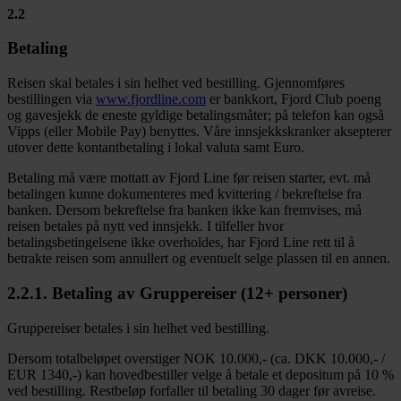
2.2
Betaling
Reisen skal betales i sin helhet ved bestilling. Gjennomføres
bestillingen via
www.fjordline.com
er bankkort, Fjord Club poeng
og gavesjekk de eneste gyldige betalingsmåter; på telefon kan også
Vipps (eller Mobile Pay) benyttes. Våre innsjekkskranker aksepterer
utover dette kontantbetaling i lokal valuta samt Euro.
Betaling må være mottatt av Fjord Line før reisen starter, evt. må
betalingen kunne dokumenteres med kvittering / bekreftelse fra
banken. Dersom bekreftelse fra banken ikke kan fremvises, må
reisen betales på nytt ved innsjekk. I tilfeller hvor
betalingsbetingelsene ikke overholdes, har Fjord Line rett til å
betrakte reisen som annullert og eventuelt selge plassen til en annen.
2.2.1. Betaling av Gruppereiser (12+ personer)
Gruppereiser betales i sin helhet ved bestilling.
Dersom totalbeløpet overstiger NOK 10.000,- (ca. DKK 10.000,- /
EUR 1340,-) kan hovedbestiller velge å betale et depositum på 10 %
ved bestilling. Restbeløp forfaller til betaling 30 dager før avreise.