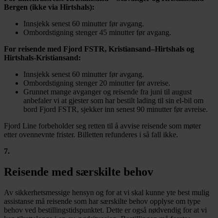
Bergen (ikke via Hirtshals):
Innsjekk senest 60 minutter før avgang.
Ombordstigning stenger 45 minutter før avgang.
For reisende med Fjord FSTR, Kristiansand–Hirtshals og
Hirtshals-Kristiansand:
Innsjekk senest 60 minutter før avgang.
Ombordstigning stenger 20 minutter før avreise.
Grunnet mange avganger og reisende fra juni til august
anbefaler vi at gjester som har bestilt lading til sin el-bil om
bord Fjord FSTR, sjekker inn senest 90 minutter før avreise.
Fjord Line forbeholder seg retten til å avvise reisende som møter
etter ovennevnte frister. Billetten refunderes i så fall ikke.
7
.
Reisende med særskilte behov
Av sikkerhetsmessige hensyn og for at vi skal kunne yte best mulig
assistanse må reisende som har særskilte behov opplyse om type
behov ved bestillingstidspunktet. Dette er også nødvendig for at vi