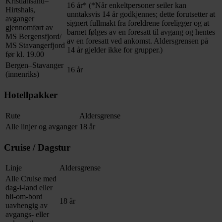
Kristiansand–
16 år* (*Når enkeltpersoner seiler kan
Hirtshals,
unntaksvis 14 år godkjennes; dette forutsetter at
avganger
signert fullmakt fra foreldrene foreligger og at
gjennomført av
barnet følges av en foresatt til avgang og hentes
MS Bergensfjord/
av en foresatt ved ankomst. Aldersgrensen på
MS Stavangerfjord
14 år gjelder ikke for grupper.)
før kl. 19.00
Bergen–Stavanger
16 år
(innenriks)
Hotellpakker
Rute
Aldersgrense
Alle linjer og avganger
18 år
Cruise / Dagstur
Linje
Aldersgrense
Alle Cruise med
dag-i-land eller
bli-om-bord
18 år
uavhengig av
avgangs- eller