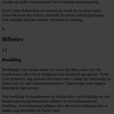
ansatte og andre representanter for eventuelle erstatningsskip.
Fjord Lines Reisevilkår er oversatt fra norsk til en rekke språk.
Reisevilkårene skal tolkes i henhold til norske tolkningsprinsipp.
Ved motstrid skal den norske versjonen ha forrang.
2
.
Billetter
2.1
Bestilling
Bestillinger kan foretas enten via www.fjordline.com, via vårt
kundesenter, eller via en tredjepart som reisebyrå og agenter. Fjord
Line fraskriver seg ansvaret for reiser som er kjøpt og videresolgt av
andre enn via våre samarbeidspartnere. Videresolgte reise kjøpes
følgelig på eget ansvar.
Ved bestilling via kundesenter på telefon eller ved bestilling via vårt
kundesenter/innsjekkskranker påløper et servicehonorar per
bestilling. Servicehonorar påløper ikke dersom bestillingen ikke er
mulig å gjennomføre på Fjord Lines