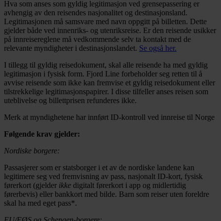
Hva som anses som gyldig legitimasjon ved grensepassering er
avhengig av den reisendes nasjonalitet og destinasjonsland.
Legitimasjonen må samsvare med navn oppgitt på billetten. Dette
gjelder både ved innenriks- og utenriksreise. Er den reisende usikker
på innreisereglene må vedkommende selv ta kontakt med de
relevante myndigheter i destinasjonslandet.
Se også her.
I tillegg til gyldig reisedokument, skal alle reisende ha med gyldig
legitimasjon i fysisk form. Fjord Line forbeholder seg retten til å
avvise reisende som ikke kan fremvise et gyldig reisedokument eller
tilstrekkelige legitimasjonspapirer. I disse tilfeller anses reisen som
uteblivelse og billettprisen refunderes ikke.
Merk at myndighetene har innført ID-kontroll ved innreise til Norge
Følgende krav gjelder:
Nordiske borgere:
Passasjerer som er statsborger i et av de nordiske landene kan
legitimere seg ved fremvisning av pass, nasjonalt ID-kort, fysisk
førerkort (gjelder
ikke
digitalt førerkort i app og midlertidig
førerbevis) eller bankkort med bilde. Barn som reiser uten foreldre
skal ha med eget pass*.
EU/EØS og Schengen-borgere: