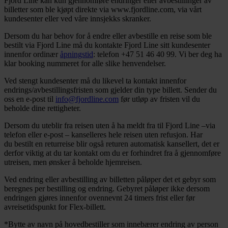
Fjord Line kan kun gjennomføre endringer eller avbestillinger av
billetter som ble kjøpt direkte via www.fjordline.com, via vårt
kundesenter eller ved våre innsjekks skranker.
Dersom du har behov for å endre eller avbestille en reise som ble
bestilt via Fjord Line må du kontakte Fjord Line sitt kundesenter
innenfor ordinær
åpningstid
: telefon +47 51 46 40 99. Vi ber deg ha
klar booking nummeret for alle slike henvendelser.
Ved stengt kundesenter må du likevel ta kontakt innenfor
endrings/avbestillingsfristen som gjelder din type billett. Sender du
oss en e-post til
info@fjordline.com
før utløp av fristen vil du
beholde dine rettigheter.
Dersom du uteblir fra reisen uten å ha meldt fra til Fjord Line –via
telefon eller e-post – kanselleres hele reisen uten refusjon. Har
du bestilt en returreise blir også returen automatisk kansellert, det er
derfor viktig at du tar kontakt om du er forhindret fra å gjennomføre
utreisen, men ønsker å beholde hjemreisen.
Ved endring eller avbestilling av billetten påløper det et gebyr som
beregnes per bestilling og endring. Gebyret påløper ikke dersom
endringen gjøres innenfor ovennevnt 24 timers frist eller før
avreisetidspunkt for Flex-billett.
*Bytte av navn på hovedbestiller som innebærer endring av person