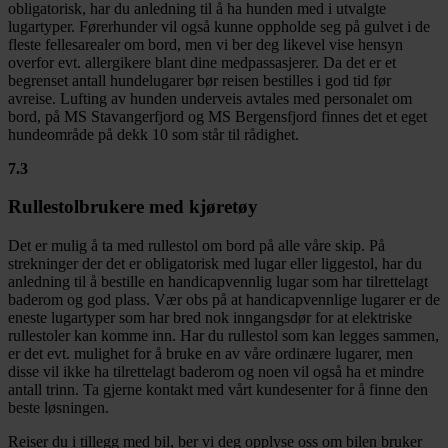
obligatorisk, har du anledning til å ha hunden med i utvalgte
lugartyper. Førerhunder vil også kunne oppholde seg på gulvet i de
fleste fellesarealer om bord, men vi ber deg likevel vise hensyn
overfor evt. allergikere blant dine medpassasjerer. Da det er et
begrenset antall hundelugarer bør reisen bestilles i god tid før
avreise. Lufting av hunden underveis avtales med personalet om
bord, på MS Stavangerfjord og MS Bergensfjord finnes det et eget
hundeområde på dekk 10 som står til rådighet.
7.3
Rullestolbrukere med kjøretøy
Det er mulig å ta med rullestol om bord på alle våre skip. På
strekninger der det er obligatorisk med lugar eller liggestol, har du
anledning til å bestille en handicapvennlig lugar som har tilrettelagt
baderom og god plass. Vær obs på at handicapvennlige lugarer er de
eneste lugartyper som har bred nok inngangsdør for at elektriske
rullestoler kan komme inn. Har du rullestol som kan legges sammen,
er det evt. mulighet for å bruke en av våre ordinære lugarer, men
disse vil ikke ha tilrettelagt baderom og noen vil også ha et mindre
antall trinn. Ta gjerne kontakt med vårt kundesenter for å finne den
beste løsningen.
Reiser du i tillegg med bil, ber vi deg opplyse oss om bilen bruker