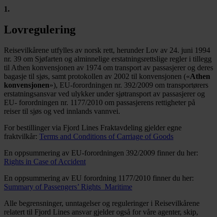
1
.
Lovregulering
Reisevilkårene utfylles av norsk rett, herunder Lov av 24. juni 1994
nr. 39 om Sjøfarten og alminnelige erstatningsrettslige regler i tillegg
til Athen konvensjonen av 1974 om transport av passasjerer og deres
bagasje til sjøs, samt protokollen av 2002 til konvensjonen («
Athen
konvensjonen
»), EU-forordningen nr. 392/2009 om transportørers
erstatningsansvar ved ulykker under sjøtransport av passasjerer og
EU- forordningen nr. 1177/2010 om passasjerens rettigheter på
reiser til sjøs og ved innlands vannvei.
For bestillinger via Fjord Lines Fraktavdeling gjelder egne
fraktvilkår:
Terms and Conditions of Carriage of Goods
En oppsummering av EU-forordningen 392/2009 finner du her:
Rights in Case of Accident
En oppsummering av EU forordning 1177/2010 finner du her:
Summary of Passengers’ Rights_Maritime
Alle begrensninger, unntagelser og reguleringer i Reisevilkårene
relatert til Fjord Lines ansvar gjelder også for våre agenter, skip,