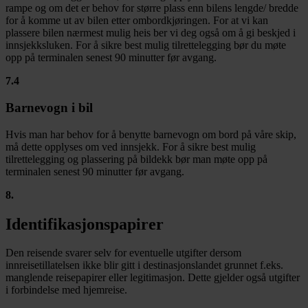
rampe og om det er behov for større plass enn bilens lengde/ bredde
for å komme ut av bilen etter ombordkjøringen. For at vi kan
plassere bilen nærmest mulig heis ber vi deg også om å gi beskjed i
innsjekksluken. For å sikre best mulig tilrettelegging bør du møte
opp på terminalen senest 90 minutter før avgang.
7.4
Barnevogn i bil
Hvis man har behov for å benytte barnevogn om bord på våre skip,
må dette opplyses om ved innsjekk. For å sikre best mulig
tilrettelegging og plassering på bildekk bør man møte opp på
terminalen senest 90 minutter før avgang.
8
.
Identifikasjonspapirer
Den reisende svarer selv for eventuelle utgifter dersom
innreisetillatelsen ikke blir gitt i destinasjonslandet grunnet f.eks.
manglende reisepapirer eller legitimasjon. Dette gjelder også utgifter
i forbindelse med hjemreise.