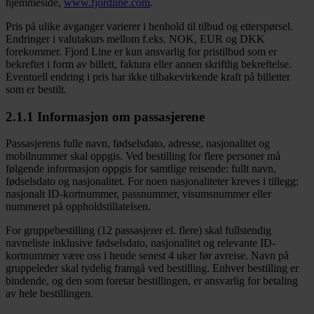
hjemmeside,
www.fjordline.com
.
Pris på ulike avganger varierer i henhold til tilbud og etterspørsel.
Endringer i valutakurs mellom f.eks. NOK, EUR og DKK
forekommer. Fjord Line er kun ansvarlig for pristilbud som er
bekreftet i form av billett, faktura eller annen skriftlig bekreftelse.
Eventuell endring i pris har ikke tilbakevirkende kraft på billetter
som er bestilt.
2.1.1 Informasjon om passasjerene
Passasjerens fulle navn, fødselsdato, adresse, nasjonalitet og
mobilnummer skal oppgis. Ved bestilling for flere personer må
følgende informasjon oppgis for samtlige reisende: fullt navn,
fødselsdato og nasjonalitet. For noen nasjonaliteter kreves i tillegg:
nasjonalt ID-kortnummer, passnummer, visumsnummer eller
nummeret på oppholdstillatelsen.
For gruppebestilling (12 passasjerer el. flere) skal fullstendig
navneliste inklusive fødselsdato, nasjonalitet og relevante ID-
kortnummer være oss i hende senest 4 uker før avreise. Navn på
gruppeleder skal tydelig framgå ved bestilling. Enhver bestilling er
bindende, og den som foretar bestillingen, er ansvarlig for betaling
av hele bestillingen.