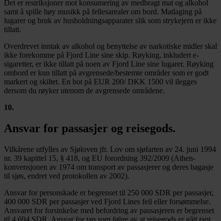
Det er restriksjoner mot konsumering av medbragt mat og alkohol
samt å spille høy musikk på fellesarealer om bord. Matlaging på
lugarer og bruk av husholdningsapparater slik som strykejern er ikke
tillatt.
Overdrevet inntak av alkohol og benyttelse av narkotiske midler skal
ikke forekomme på Fjord Line sine skip. Røyking, inkludert e-
sigaretter, er ikke tillatt på noen av Fjord Line sine lugarer. Røyking
ombord er kun tillatt på avgrensede/bestemte områder som er godt
markert og skiltet. En bot på EUR 200/ DKK 1500 vil ilegges
dersom du røyker utenom de avgrensede områdene.
10
.
Ansvar for passasjer og reisegods.
Vilkårene utfylles av Sjøloven jfr. Lov om sjøfarten av 24. juni 1994
nr. 39 kapittel 15, § 418, og EU forordning 392/2009 (Athen-
konvensjonen av 1974 om transport av passasjerer og deres bagasje
til sjøs, endret ved protokollen av 2002).
Ansvar for personskade er begrenset til 250 000 SDR per passasjer,
400 000 SDR per passasjer ved Fjord Lines feil eller forsømmelse.
Ansvaret for forsinkelse med befordring av passasjeren er begrenset
til 4.694 SDR. Ansvar for tap som følge av at reisegods er gått tapt,