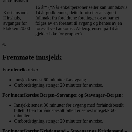
ankomsthavn
16 år* (*Når enkeltpersoner seiler kan unntaksvis
Kristiansand-
14 år godkjennes; dette forutsetter at signert
Hirtshals,
fullmakt fra foreldrene foreligger og at barnet
avganger før
følges av en foresatt til avgang og hentes av en
klokken 20:00
foresatt ved ankomst. Aldersgrensen på 14 år
gjelder ikke for grupper.)
6
.
Fremmøte innsjekk
For utenriksreise:
Innsjekk senest 60 minutter før avgang.
Ombordstigning stenger 20 minutter før avreise.
For innenriksreise Bergen–Stavanger og Stavanger–Bergen:
Innsjekk senest 30 minutter før avgang med forhåndsbestilt
billett. Uten forhåndsbestilt billett er senest innsjekk 60
minutter.
Ombordstigning stenger 20 minutter før avreise.
For innenriksreise Kristiansand – Stavanger og Kristiansand –