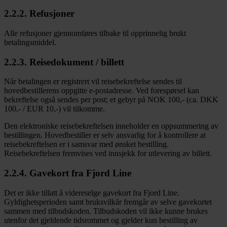
2.2.2. Refusjoner
Alle refusjoner gjennomføres tilbake til opprinnelig brukt
betalingsmiddel.
2.2.3. Reisedokument / billett
Når betalingen er registrert vil reisebekreftelse sendes til
hovedbestillerens oppgitte e-postadresse. Ved forespørsel kan
bekreftelse også sendes per post; et gebyr på NOK 100,- (ca. DKK
100,- / EUR 10,-) vil tilkomme.
Den elektroniske reisebekreftelsen inneholder en oppsummering av
bestillingen. Hovedbestiller er selv ansvarlig for å kontrollere at
reisebekreftelsen er i samsvar med ønsket bestilling.
Reisebekreftelsen fremvises ved innsjekk for utlevering av billett.
2.2.4. Gavekort fra Fjord Line
Det er ikke tillatt å videreselge gavekort fra Fjord Line.
Gyldighetsperioden samt bruksvilkår fremgår av selve gavekortet
sammen med tilbudskoden. Tilbudskoden vil ikke kunne brukes
utenfor det gjeldende tidsrommet og gjelder kun bestilling av