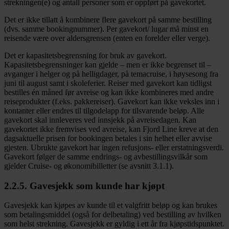
strekningen(e) og antall personer
som er oppført på gavekortet.
Det er ikke tillatt å kombinere flere gavekort på samme bestilling
(dvs. samme bookingnummer). Per gavekort/ lugar må minst en
reisende være over aldersgrensen (enten en forelder eller verge).
Det er kapasitetsbegrensning for bruk av gavekort.
Kapasitetsbegrensninger kan gjelde – men er ikke begrenset til –
avganger i helger og på helligdager, på temacruise, i høysesong fra
juni til august samt i skoleferier. Reiser med gavekort kan tidligst
bestilles én måned før avreise og kan ikke kombineres med andre
reiseprodukter (f.eks. pakkereiser). Gavekort kan ikke veksles inn i
kontanter eller endres til tilgodelapp for tilsvarende beløp. Alle
gavekort skal innleveres ved innsjekk på avreisedagen. Kan
gavekortet ikke fremvises ved avreise, kan Fjord Line kreve at den
dagsaktuelle prisen for bookingen betales i sin helhet eller avvise
gjesten. Ubrukte gavekort har ingen refusjons- eller erstatningsverdi.
Gavekort følger de samme endrings- og avbestillingsvilkår som
gjelder Cruise- og økonomibilletter (se avsnitt 3.1.1).
2.2.5. Gavesjekk som kunde har kjøpt
Gavesjekk kan kjøpes av kunde til et valgfritt beløp og kan brukes
som betalingsmiddel (også for delbetaling) ved bestilling av hvilken
som helst strekning. Gavesjekk er gyldig i ett år fra kjøpstidspunktet.