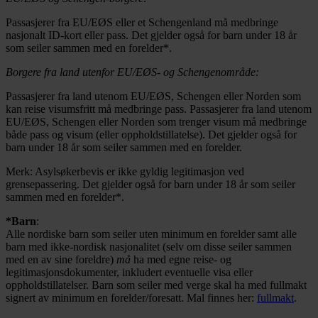
Passasjerer fra EU/EØS eller et Schengenland må medbringe
nasjonalt ID-kort eller pass. Det gjelder også for barn under 18 år
som seiler sammen med en forelder*.
Borgere fra land utenfor EU/EØS- og Schengenområde:
Passasjerer fra land utenom EU/EØS, Schengen eller Norden som
kan reise visumsfritt må medbringe pass. Passasjerer fra land utenom
EU/EØS, Schengen eller Norden som trenger visum må medbringe
både pass og visum (eller oppholdstillatelse). Det gjelder også for
barn under 18 år som seiler sammen med en forelder.
Merk: Asylsøkerbevis er ikke gyldig legitimasjon ved
grensepassering. Det gjelder også for barn under 18 år som seiler
sammen med en forelder*.
*Barn
:
Alle nordiske barn som seiler uten minimum en forelder samt alle
barn med ikke-nordisk nasjonalitet (selv om disse seiler sammen
med en av sine foreldre)
må
ha med egne reise- og
legitimasjonsdokumenter, inkludert eventuelle visa eller
oppholdstillatelser. Barn som seiler med verge skal ha med fullmakt
signert av minimum en forelder/foresatt. Mal finnes her:
fullmakt
.