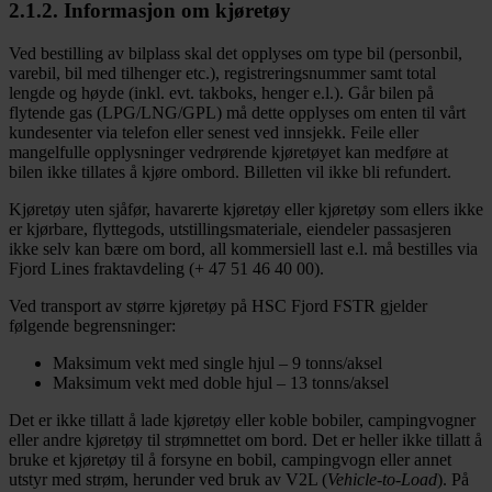
2.1.2. Informasjon om kjøretøy
Ved bestilling av bilplass skal det opplyses om type bil (personbil,
varebil, bil med tilhenger etc.), registreringsnummer samt total
lengde og høyde (inkl. evt. takboks, henger e.l.). Går bilen på
flytende gas (LPG/LNG/GPL) må dette opplyses om enten til vårt
kundesenter via telefon eller senest ved innsjekk. Feile eller
mangelfulle opplysninger vedrørende kjøretøyet kan medføre at
bilen ikke tillates å kjøre ombord. Billetten vil ikke bli refundert.
Kjøretøy uten sjåfør, havarerte kjøretøy eller kjøretøy som ellers ikke
er kjørbare, flyttegods, utstillingsmateriale, eiendeler passasjeren
ikke selv kan bære om bord, all kommersiell last e.l. må bestilles via
Fjord Lines fraktavdeling (+ 47 51 46 40 00).
Ved transport av større kjøretøy på HSC Fjord FSTR gjelder
følgende begrensninger:
Maksimum vekt med single hjul – 9 tonns/aksel
Maksimum vekt med doble hjul – 13 tonns/aksel
Det er ikke tillatt å lade kjøretøy eller koble bobiler, campingvogner
eller andre kjøretøy til strømnettet om bord. Det er heller ikke tillatt å
bruke et kjøretøy til å forsyne en bobil, campingvogn eller annet
utstyr med strøm, herunder ved bruk av V2L (
Vehicle-to-Load
). På