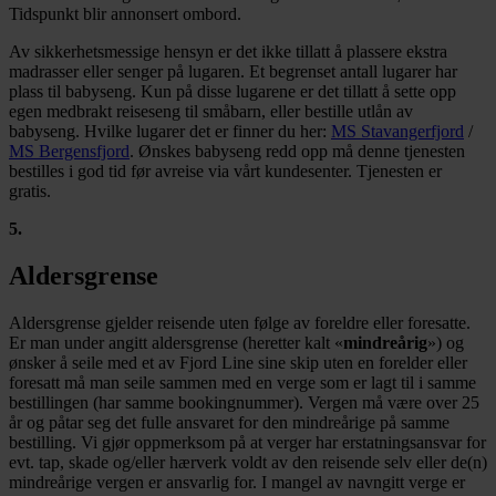
Tidspunkt blir annonsert ombord.
Av sikkerhetsmessige hensyn er det ikke tillatt å plassere ekstra
madrasser eller senger på lugaren. Et begrenset antall lugarer har
plass til babyseng. Kun på disse lugarene er det tillatt å sette opp
egen medbrakt reiseseng til småbarn, eller bestille utlån av
babyseng. Hvilke lugarer det er finner du her:
MS Stavangerfjord
/
MS Bergensfjord
. Ønskes babyseng redd opp må denne tjenesten
bestilles i god tid før avreise via vårt kundesenter. Tjenesten er
gratis.
5
.
Aldersgrense
Aldersgrense gjelder reisende uten følge av foreldre eller foresatte.
Er man under angitt aldersgrense (heretter kalt «
mindreårig
») og
ønsker å seile med et av Fjord Line sine skip uten en forelder eller
foresatt må man seile sammen med en verge som er lagt til i samme
bestillingen (har samme bookingnummer). Vergen må være over 25
år og påtar seg det fulle ansvaret for den mindreårige på samme
bestilling. Vi gjør oppmerksom på at verger har erstatningsansvar for
evt. tap, skade og/eller hærverk voldt av den reisende selv eller de(n)
mindreårige vergen er ansvarlig for. I mangel av navngitt verge er