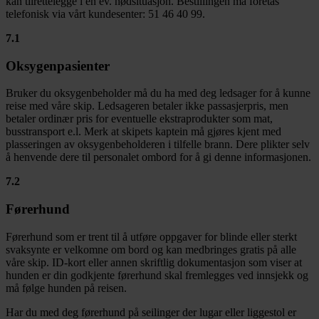
kan tilrettelegge i en ev. nødsituasjon. Bestillingen må foretas
telefonisk via vårt kundesenter: 51 46 40 99.
7.1
Oksygenpasienter
Bruker du oksygenbeholder må du ha med deg ledsager for å kunne
reise med våre skip. Ledsageren betaler ikke passasjerpris, men
betaler ordinær pris for eventuelle ekstraprodukter som mat,
busstransport e.l. Merk at skipets kaptein må gjøres kjent med
plasseringen av oksygenbeholderen i tilfelle brann. Dere plikter selv
å henvende dere til personalet ombord for å gi denne informasjonen.
7.2
Førerhund
Førerhund som er trent til å utføre oppgaver for blinde eller sterkt
svaksynte er velkomne om bord og kan medbringes gratis på alle
våre skip. ID-kort eller annen skriftlig dokumentasjon som viser at
hunden er din godkjente førerhund skal fremlegges ved innsjekk og
må følge hunden på reisen.
Har du med deg førerhund på seilinger der lugar eller liggestol er