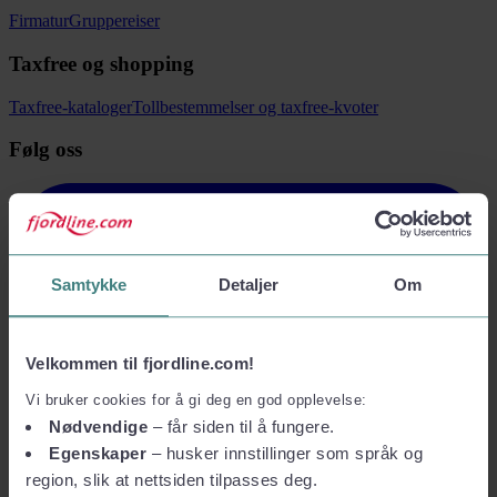
Firmatur
Gruppereiser
Taxfree og shopping
Taxfree-kataloger
Tollbestemmelser og taxfree-kvoter
Følg oss
Samtykke
Detaljer
Om
Velkommen til fjordline.com!
Vi bruker cookies for å gi deg en god opplevelse:
Nødvendige
– får siden til å fungere.
Egenskaper
– husker innstillinger som språk og
region, slik at nettsiden tilpasses deg.