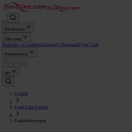
Bestill reise
Våre ruter
Rutetider og trafikkinfo
Opplev Danmark
Fjord Club
Kundeservice
Min side
NO
Forside
Fjord Line Freight
Fraktinformasjon