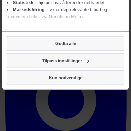
Statistikk
– hjelper oss å forbedre nettstedet.
Markedsføring
– viser deg relevante tilbud og
annonser (f.eks. via Google og Meta).
Vil du vite mer?
Om informasjonskapsler
Godta alle
Googles retningslinjer for personvern
Vi tar ditt personvern på alvor
Tilpass innstillinger
Vi lagrer aldri informasjon gjennom cookies som direkte
identifiserer deg, som navn eller telefonnummer.
Kun nødvendige