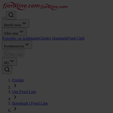
Bestill reise
Våre ruter
Rutetider og trafikkinfo
Opplev Danmark
Fjord Club
Kundeservice
Min side
NO
Forside
Om Fjord Line
Bærekraft i Fjord Line