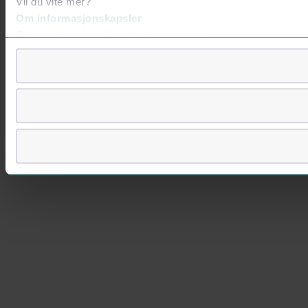
Vil du vite mer?
Om informasjonskapsler
Googles retningslinjer for personvern
Vi tar ditt personvern på alvor
Vi lagrer aldri informasjon gjennom cookies som direkte iden