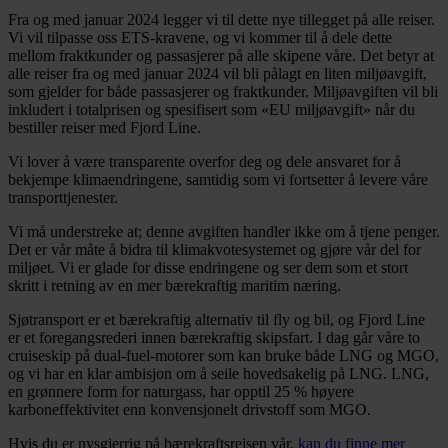
Fra og med januar 2024 legger vi til dette nye tillegget på alle reiser.
Vi vil tilpasse oss ETS-kravene, og vi kommer til å dele dette
mellom fraktkunder og passasjerer på alle skipene våre. Det betyr at
alle reiser fra og med januar 2024 vil bli pålagt en liten miljøavgift,
som gjelder for både passasjerer og fraktkunder. Miljøavgiften vil bli
inkludert i totalprisen og spesifisert som «EU miljøavgift» når du
bestiller reiser med Fjord Line.
Vi lover å være transparente overfor deg og dele ansvaret for å
bekjempe klimaendringene, samtidig som vi fortsetter å levere våre
transporttjenester.
Vi må understreke at; denne avgiften handler ikke om å tjene penger.
Det er vår måte å bidra til klimakvotesystemet og gjøre vår del for
miljøet. Vi er glade for disse endringene og ser dem som et stort
skritt i retning av en mer bærekraftig maritim næring.
Sjøtransport er et bærekraftig alternativ til fly og bil, og Fjord Line
er et foregangsrederi innen bærekraftig skipsfart. I dag går våre to
cruiseskip på dual-fuel-motorer som kan bruke både LNG og MGO,
og vi har en klar ambisjon om å seile hovedsakelig på LNG. LNG,
en grønnere form for naturgass, har opptil 25 % høyere
karboneffektivitet enn konvensjonelt drivstoff som MGO.
Hvis du er nysgjerrig på bærekraftsreisen vår,
kan du finne mer