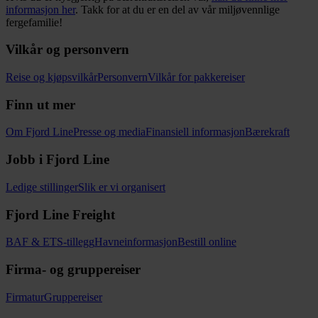
informasjon her
. Takk for at du er en del av vår miljøvennlige
fergefamilie!
Vilkår og personvern
Reise og kjøpsvilkår
Personvern
Vilkår for pakkereiser
Finn ut mer
Om Fjord Line
Presse og media
Finansiell informasjon
Bærekraft
Jobb i Fjord Line
Ledige stillinger
Slik er vi organisert
Fjord Line Freight
BAF & ETS-tillegg
Havneinformasjon
Bestill online
Firma- og gruppereiser
Firmatur
Gruppereiser