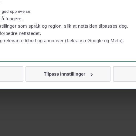
!
n god opplevelse:
l å fungere.
tillinger som språk og region, slik at nettsiden tilpasses deg.
forbedre nettstedet.
g relevante tilbud og annonser (f.eks. via Google og Meta).
 personvern
Tilpass innstillinger
vor
jennom cookies som direkte identifiserer deg, som navn eller te