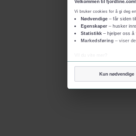
Velkommen til fjordline.com
Vi bruker cookies for å gi deg e
Nødvendige
– får siden ti
Egenskaper
– husker inns
Statistikk
– hjelper oss å 
Markedsføring
– viser de
Vil du vite mer?
Om informasjonskapsler
Googles retningslinjer for
Kun nødvendige
Vi tar ditt personvern på al
Vi lagrer aldri informasjon g