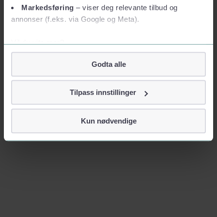
Markedsføring
– viser deg relevante tilbud og
annonser (f.eks. via Google og Meta).
Vil du vite mer?
Om informasjonskapsler
Godta alle
Googles retningslinjer for personvern
Vi tar ditt personvern på alvor
Tilpass innstillinger
Vi lagrer aldri informasjon gjennom cookies som direkte
identifiserer deg, som navn eller telefonnummer.
Kun nødvendige