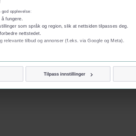
!
n god opplevelse:
l å fungere.
tillinger som språk og region, slik at nettsiden tilpasses deg.
forbedre nettstedet.
g relevante tilbud og annonser (f.eks. via Google og Meta).
 personvern
Tilpass innstillinger
vor
jennom cookies som direkte identifiserer deg, som navn eller te