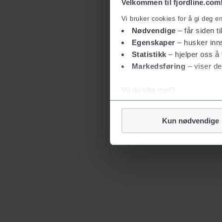
Velkommen til fjordline.com
Vi bruker cookies for å gi deg e
Nødvendige
– får siden ti
Egenskaper
– husker inns
Statistikk
– hjelper oss å 
Markedsføring
– viser de
Vil du vite mer?
Om informasjonskapsler
Googles retningslinjer for
Kun nødvendige
Vi tar ditt personvern på al
Vi lagrer aldri informasjon g