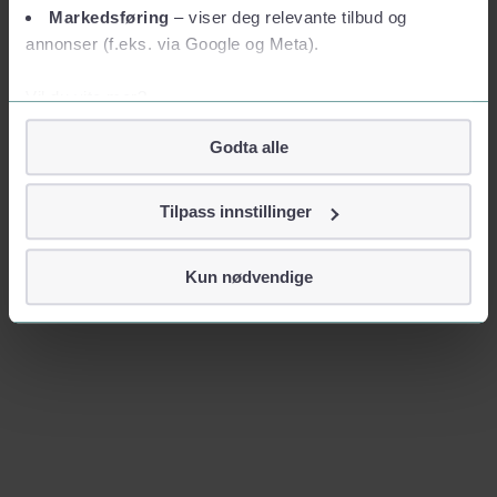
Markedsføring
– viser deg relevante tilbud og
annonser (f.eks. via Google og Meta).
Vil du vite mer?
Om informasjonskapsler
Godta alle
Googles retningslinjer for personvern
Vi tar ditt personvern på alvor
Tilpass innstillinger
Vi lagrer aldri informasjon gjennom cookies som direkte
identifiserer deg, som navn eller telefonnummer.
Kun nødvendige