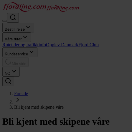
Bestill reise
Våre ruter
Rutetider og trafikkinfo
Opplev Danmark
Fjord Club
Kundeservice
Min side
NO
Forside
Bli kjent med skipene våre
Bli kjent med skipene våre