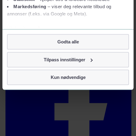
Markedsføring
– viser deg relevante tilbud og
Taxfree og shopping
annonser (f.eks. via Google og Meta).
Taxfree-kataloger
Tollbestemmelser og taxfree-kvoter
Vil du vite mer?
Følg oss
Om informasjonskapsler
Godta alle
Googles retningslinjer for personvern
Vi tar ditt personvern på alvor
Tilpass innstillinger
Vi lagrer aldri informasjon gjennom cookies som direkte
identifiserer deg, som navn eller telefonnummer.
Kun nødvendige