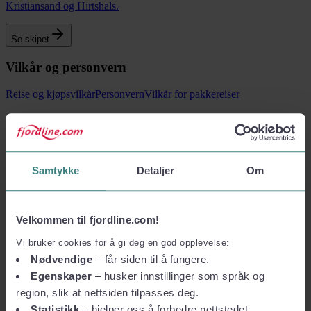
Kristiansand og Hirtshals.
Se skipet
Vilkår og personvern
Reise og kjøpsvilkår
Personvern
Vilkår for pakkereiser
Finn ut mer
Om Fjord Line
Presse og media
Finansiell informasjon
Bærekraft
Samtykke
Detaljer
Om
Jobb i Fjord Line
Ledige stillinger
Slik er vi organisert
Velkommen til fjordline.com!
Fjord Line Freight
Vi bruker cookies for å gi deg en god opplevelse:
BAF & ETS-tillegg
Havneinformasjon
Bestill online
Nødvendige
– får siden til å fungere.
Egenskaper
– husker innstillinger som språk og
Firma- og gruppereiser
region, slik at nettsiden tilpasses deg.
Firmatur
Gruppereiser
Statistikk
– hjelper oss å forbedre nettstedet.