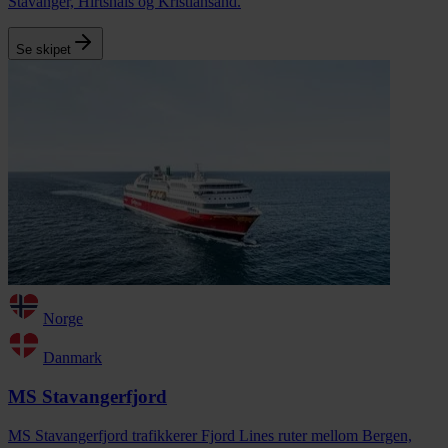
Stavanger, Hirtshals og Kristiansand.
Se skipet
Norge
Danmark
MS Stavangerfjord
MS Stavangerfjord trafikkerer Fjord Lines ruter mellom Bergen,