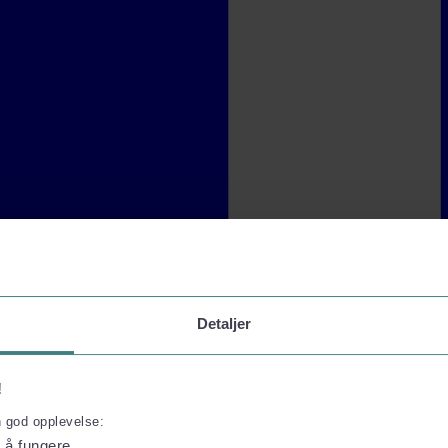
Detaljer
!
n god opplevelse:
l å fungere.