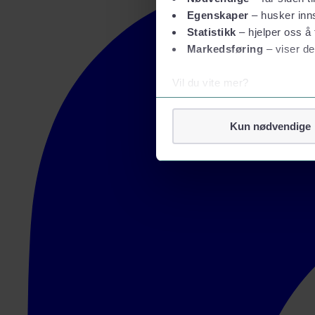
Egenskaper
– husker inns
Statistikk
– hjelper oss å 
Markedsføring
– viser de
Vil du vite mer?
Om informasjonskapsler
Googles retningslinjer for
Kun nødvendige
Vi tar ditt personvern på al
Vi lagrer aldri informasjon g