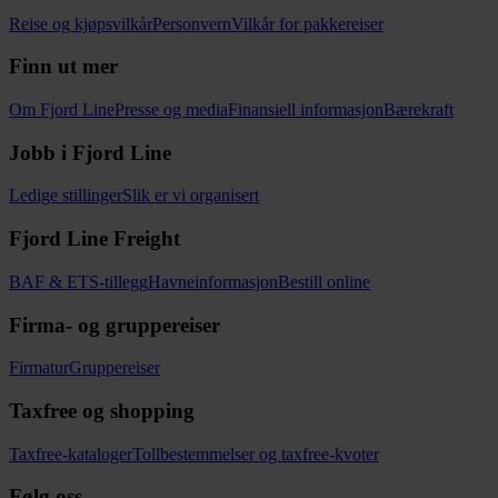
Reise og kjøpsvilkår
Personvern
Vilkår for pakkereiser
Finn ut mer
Om Fjord Line
Presse og media
Finansiell informasjon
Bærekraft
Jobb i Fjord Line
Ledige stillinger
Slik er vi organisert
Fjord Line Freight
BAF & ETS-tillegg
Havneinformasjon
Bestill online
Firma- og gruppereiser
Firmatur
Gruppereiser
Taxfree og shopping
Taxfree-kataloger
Tollbestemmelser og taxfree-kvoter
Følg oss