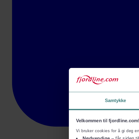
Samtykke
Velkommen til fjordline.com
Vi bruker cookies for å gi deg e
Nødvendige
– får siden ti