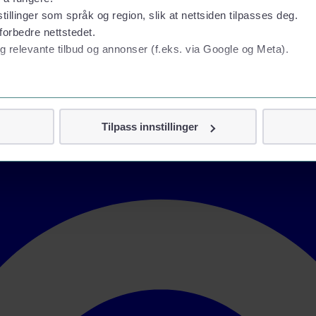
tillinger som språk og region, slik at nettsiden tilpasses deg.
forbedre nettstedet.
g relevante tilbud og annonser (f.eks. via Google og Meta).
 personvern
Tilpass innstillinger
vor
jennom cookies som direkte identifiserer deg, som navn eller te