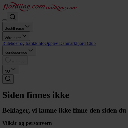
Bestill reise
Våre ruter
Rutetider og trafikkinfo
Opplev Danmark
Fjord Club
Kundeservice
Min side
NO
Siden finnes ikke
Beklager, vi kunne ikke finne den siden du l
Vilkår og personvern