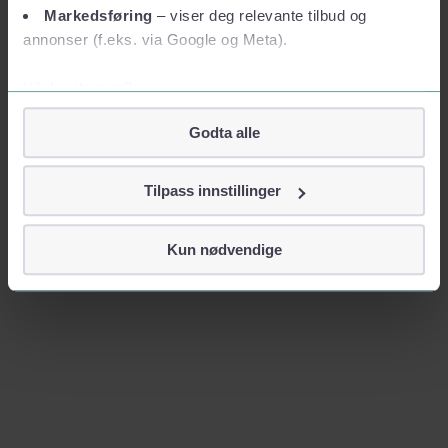
Markedsføring
– viser deg relevante tilbud og
annonser (f.eks. via Google og Meta).
Vil du vite mer?
Om informasjonskapsler
Godta alle
Googles retningslinjer for personvern
Vi tar ditt personvern på alvor
Tilpass innstillinger
Vi lagrer aldri informasjon gjennom cookies som direkte
identifiserer deg, som navn eller telefonnummer.
Kun nødvendige