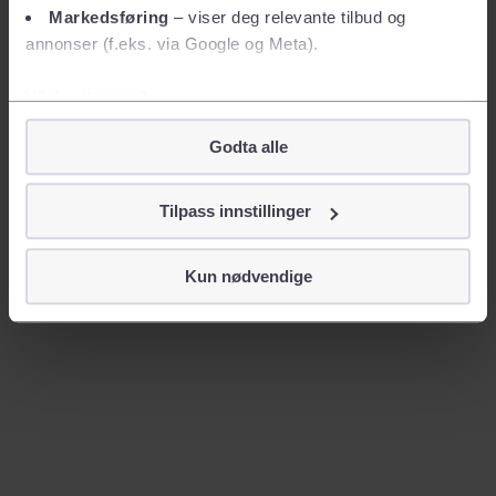
Markedsføring
– viser deg relevante tilbud og
annonser (f.eks. via Google og Meta).
Vil du vite mer?
Om informasjonskapsler
Godta alle
Googles retningslinjer for personvern
Vi tar ditt personvern på alvor
Tilpass innstillinger
Vi lagrer aldri informasjon gjennom cookies som direkte
identifiserer deg, som navn eller telefonnummer.
Kun nødvendige