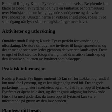
En tur til Rubjerg Knude Fyr er en unik opplevelse. Besøkende kan
klatre til toppen av fyrtårnet og nyte en fantastisk panoramautsikt
over Nordsjøen, de omkringliggende sanddynene og det vakre
kystlandskapet. Utsikten herfra er virkelig enestående, spesielt ved
solnedgang når lyset skaper magiske farger over havet.
Aktiviteter og utforskning
Området rundt Rubjerg Knude Fyr er perfekt for vandring og
utforskning. De store sanddynene inviterer til lange spaserturer, og
det er mange stier som leder gjennom det varierte landskapet. Dette
er også et flott sted for fotografering, med dramatiske landskap og
den ikoniske silhuetten av fyrtårnet som bakteppe.
Praktisk informasjon
Rubjerg Knude Fyr ligger omtrent 15 km sør for Løkken og rundt 3
km nord for Lønstrup, og er lett tilgjengelig med bil. Det er gode
parkeringsmuligheter i nærheten, og en kort sti fører opp til fyrtårnet.
Fyrtårnet er åpent hele året, og det er gratis adgang for besøkende.
Husk å ta med gode sko, da turen opp til fyrtårnet kan være
utfordrende på grunn av den løse sanden.
Planlegg ditt besøk