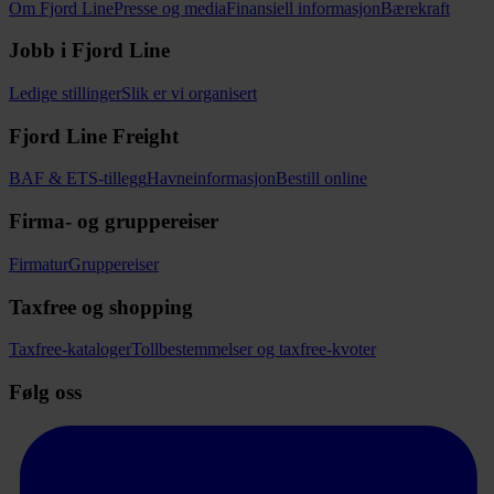
Om Fjord Line
Presse og media
Finansiell informasjon
Bærekraft
Jobb i Fjord Line
Ledige stillinger
Slik er vi organisert
Fjord Line Freight
BAF & ETS-tillegg
Havneinformasjon
Bestill online
Firma- og gruppereiser
Firmatur
Gruppereiser
Taxfree og shopping
Taxfree-kataloger
Tollbestemmelser og taxfree-kvoter
Følg oss