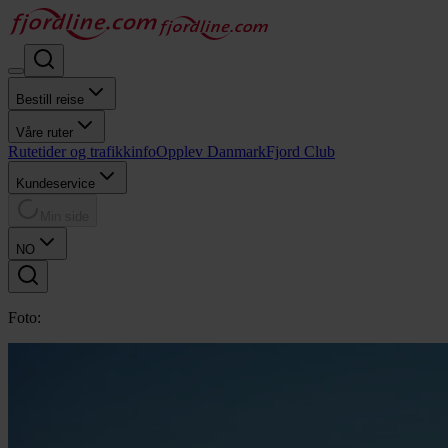
Bestill reise
Våre ruter
Rutetider og trafikkinfo
Opplev Danmark
Fjord Club
Kundeservice
Min side
NO
Foto: