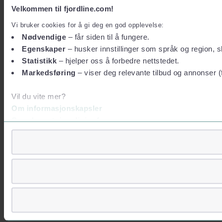
Velkommen til fjordline.com!
Vi bruker cookies for å gi deg en god opplevelse:
Nødvendige
– får siden til å fungere.
Egenskaper
– husker innstillinger som språk og region, sl
Statistikk
– hjelper oss å forbedre nettstedet.
Markedsføring
– viser deg relevante tilbud og annonser (
Vil du vite mer?
Om informasjonskapsler
Googles retningslinjer for personvern
Vi tar ditt personvern på alvor
Vi lagrer aldri informasjon gjennom cookies som direkte iden