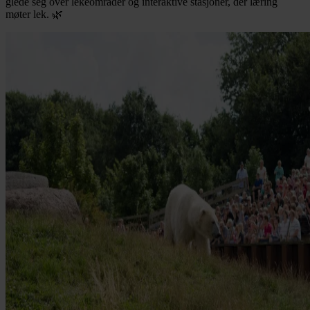
glede seg over lekeområder og interaktive stasjoner, der læring
møter lek. 🌿