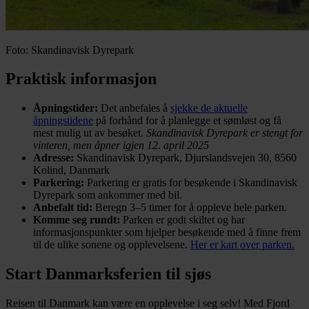
Foto: Skandinavisk Dyrepark
Praktisk informasjon
Åpningstider:
Det anbefales å
sjekke de aktuelle
åpningstidene
på forhånd for å planlegge et sømløst og få
mest mulig ut av besøket.
Skandinavisk Dyrepark er stengt for
vinteren, men åpner igjen 12. april 2025
Adresse:
Skandinavisk Dyrepark, Djurslandsvejen 30, 8560
Kolind, Danmark
Parkering:
Parkering er gratis for besøkende i Skandinavisk
Dyrepark som ankommer med bil.
Anbefalt tid:
Beregn 3–5 timer for å oppleve hele parken.
Komme seg rundt:
Parken er godt skiltet og har
informasjonspunkter som hjelper besøkende med å finne frem
til de ulike sonene og opplevelsene.
Her er kart over parken.
Start Danmarksferien til sjøs
Reisen til Danmark kan være en opplevelse i seg selv! Med Fjord