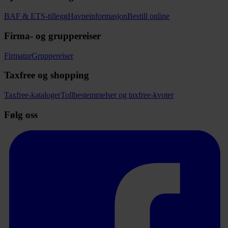
BAF & ETS-tillegg
Havneinformasjon
Bestill online
Firma- og gruppereiser
Firmatur
Gruppereiser
Taxfree og shopping
Taxfree-kataloger
Tollbestemmelser og taxfree-kvoter
Følg oss