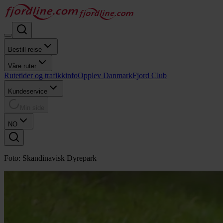
Bestill reise
Våre ruter
Rutetider og trafikkinfo
Opplev Danmark
Fjord Club
Kundeservice
Min side
NO
Foto: Skandinavisk Dyrepark