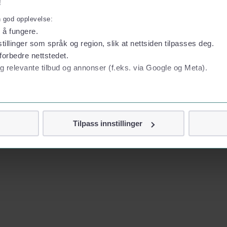
!
n god opplevelse:
l å fungere.
tillinger som språk og region, slik at nettsiden tilpasses deg.
forbedre nettstedet.
g relevante tilbud og annonser (f.eks. via Google og Meta).
 personvern
Tilpass innstillinger
vor
jennom cookies som direkte identifiserer deg, som navn eller te