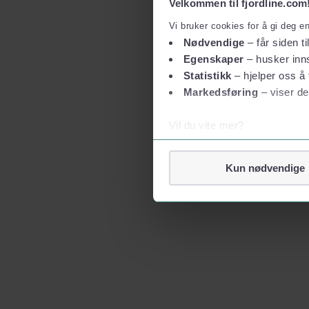
Velkommen til fjordline.com
Vi bruker cookies for å gi deg e
Nødvendige
– får siden ti
Egenskaper
– husker inns
Statistikk
– hjelper oss å 
Markedsføring
– viser de
Vil du vite mer?
Om informasjonskapsler
Googles retningslinjer for
Kun nødvendige
Vi tar ditt personvern på al
Vi lagrer aldri informasjon g