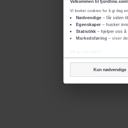
Velkommen til fjordline.com
Vi bruker cookies for å gi deg e
Nødvendige
– får siden ti
Egenskaper
– husker inns
Statistikk
– hjelper oss å 
Markedsføring
– viser de
Vil du vite mer?
Om informasjonskapsler
Googles retningslinjer for
Kun nødvendige
Vi tar ditt personvern på al
Vi lagrer aldri informasjon g