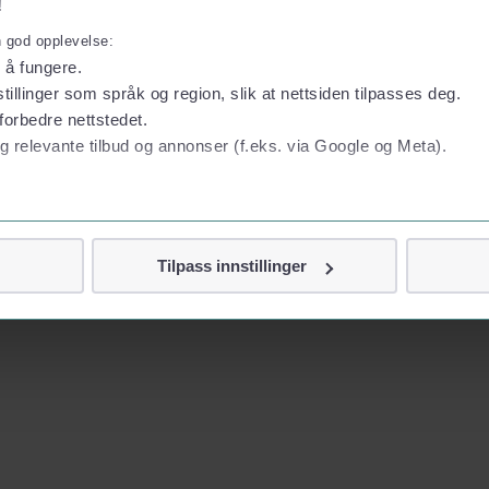
!
n god opplevelse:
l å fungere.
tillinger som språk og region, slik at nettsiden tilpasses deg.
forbedre nettstedet.
g relevante tilbud og annonser (f.eks. via Google og Meta).
 personvern
Tilpass innstillinger
vor
jennom cookies som direkte identifiserer deg, som navn eller te