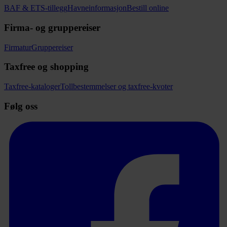
BAF & ETS-tillegg
Havneinformasjon
Bestill online
Firma- og gruppereiser
Firmatur
Gruppereiser
Taxfree og shopping
Taxfree-kataloger
Tollbestemmelser og taxfree-kvoter
Følg oss