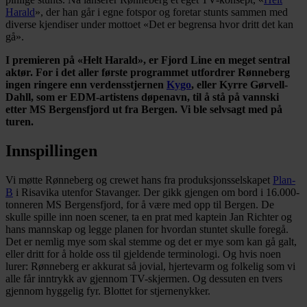
Harald
», der han går i egne fotspor og foretar stunts sammen med
diverse kjendiser under mottoet «Det er begrensa hvor dritt det kan
gå».
I premieren på «Helt Harald», er Fjord Line en meget sentral
aktør. For i det aller første programmet utfordrer Rønneberg
ingen ringere enn verdensstjernen
Kygo
, eller Kyrre Gørvell-
Dahll, som er EDM-artistens døpenavn, til å stå på vannski
etter MS Bergensfjord ut fra Bergen. Vi ble selvsagt med på
turen.
Innspillingen
Vi møtte Rønneberg og crewet hans fra produksjonsselskapet
Plan-
B
i Risavika utenfor Stavanger. Der gikk gjengen om bord i 16.000-
tonneren MS Bergensfjord, for å være med opp til Bergen. De
skulle spille inn noen scener, ta en prat med kaptein Jan Richter og
hans mannskap og legge planen for hvordan stuntet skulle foregå.
Det er nemlig mye som skal stemme og det er mye som kan gå galt,
eller dritt for å holde oss til gjeldende terminologi. Og hvis noen
lurer: Rønneberg er akkurat så jovial, hjertevarm og folkelig som vi
alle får inntrykk av gjennom TV-skjermen. Og dessuten en tvers
gjennom hyggelig fyr. Blottet for stjernenykker.