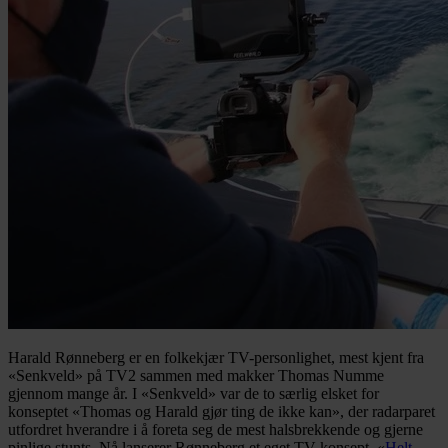
Harald Rønneberg er en folkekjær TV-personlighet, mest kjent fra
«Senkveld» på TV2 sammen med makker Thomas Numme
gjennom mange år. I «Senkveld» var de to særlig elsket for
konseptet «Thomas og Harald gjør ting de ikke kan», der radarparet
utfordret hverandre i å foreta seg de mest halsbrekkende og gjerne
pinlige stunts. Nå lanserer Rønneberg et eget TV-konsept, «
Helt