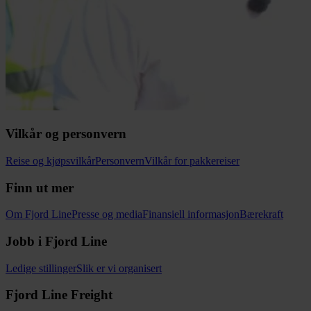
Vilkår og personvern
Reise og kjøpsvilkår
Personvern
Vilkår for pakkereiser
Finn ut mer
Om Fjord Line
Presse og media
Finansiell informasjon
Bærekraft
Jobb i Fjord Line
Ledige stillinger
Slik er vi organisert
Fjord Line Freight