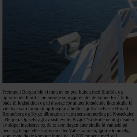
Fremme i Bergen ble vi møtt av en pen bukett med filmfolk og
oppofrende Fjord Line-ansatte som gjorde det de kunne for å bidra,
både til logistikken og til å sørge for at utenforstående ikke skulle få
vite hva som foregikk og forsøke å holde skjult at selveste Harald
Rønneberg og Kygo tilbragte en varm sensommerdag på Nøstekaien
i Bergen. Og selvsagt av sistnevnte: Kygo! Nå skulle nemlig utsiden
av skipet inspiseres og de to som dagen etter skulle få vannski på
bena og henge etter kolossen etter Vatlestraumen, gjorde temmelig
store øyne da de kom tett innpå de 16.000 tonnene med stål.