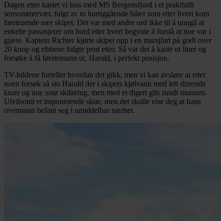
Dagen etter kastet vi loss med MS Bergensfjord i et praktfullt
sensommervær, fulgt av to hurtiggående båter som etter hvert kom
faretruende nær skipet. Det var med andre ord ikke til å unngå at
enkelte passasjerer om bord etter hvert begynte å forstå at noe var i
gjære. Kaptein Richter kjørte skipet opp i en marsjfart på godt over
20 knop og ribbene fulgte pent etter. Så var det å kaste ut liner og
forsøke å få førstemann ut, Harald, i perfekt posisjon.
TV-bildene forteller hvordan det gikk, men vi kan avsløre at etter
noen forsøk så sto Harald der i skipets kjølvann med lett dirrende
knær og noe ustø skiføring, men med et digert glis rundt munnen.
Utvilsomt et imponerende skue, men det skulle vise deg at hans
overmann befant seg i umiddelbar nærhet.