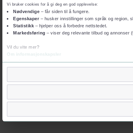
Vi bruker cookies for å gi deg en god opplevelse:
Nødvendige
– får siden til å fungere.
Egenskaper
– husker innstillinger som språk og region, sl
Statistikk
– hjelper oss å forbedre nettstedet.
Markedsføring
– viser deg relevante tilbud og annonser (
Vil du vite mer?
Om informasjonskapsler
Googles retningslinjer for personvern
Vi tar ditt personvern på alvor
Vi lagrer aldri informasjon gjennom cookies som direkte iden