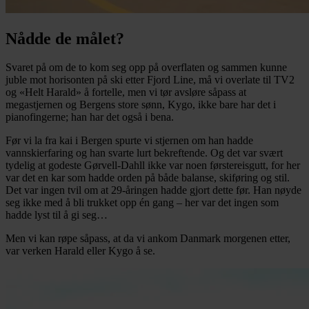
Nådde de målet?
Svaret på om de to kom seg opp på overflaten og sammen kunne
juble mot horisonten på ski etter Fjord Line, må vi overlate til TV2
og «Helt Harald» å fortelle, men vi tør avsløre såpass at
megastjernen og Bergens store sønn, Kygo, ikke bare har det i
pianofingerne; han har det også i bena.
Før vi la fra kai i Bergen spurte vi stjernen om han hadde
vannskierfaring og han svarte lurt bekreftende. Og det var svært
tydelig at godeste Gørvell-Dahll ikke var noen førstereisgutt, for her
var det en kar som hadde orden på både balanse, skiføring og stil.
Det var ingen tvil om at 29-åringen hadde gjort dette før. Han nøyde
seg ikke med å bli trukket opp én gang – her var det ingen som
hadde lyst til å gi seg…
Men vi kan røpe såpass, at da vi ankom Danmark morgenen etter,
var verken Harald eller Kygo å se.