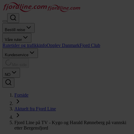
Bestill reise
Våre ruter
Rutetider og trafikkinfo
Opplev Danmark
Fjord Club
Kundeservice
Min side
NO
Forside
Aktuelt fra Fjord Line
Fjord Line på TV - Kygo og Harald Rønneberg på vannski
etter Bergensfjord