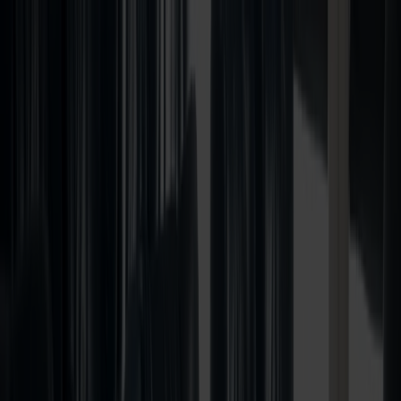
Bestill reise
Våre ruter
Rutetider og trafikkinfo
Opplev Danmark
Fjord Club
Kundeservice
Min side
NO
Forside
Kampanjeside: bil, bobil eller campingvogn
Eventyret venter på veien
Med bil eller bobil til Danmark