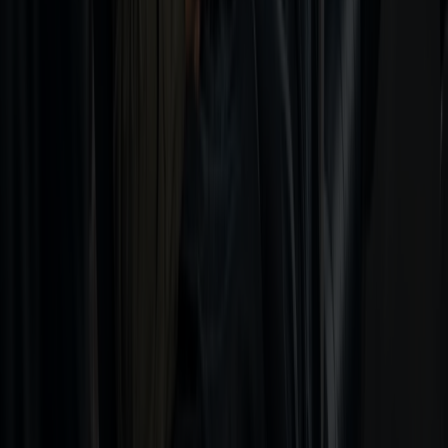
Taxfree-kataloger
Tollbestemmelser og taxfree-kvoter
Følg oss