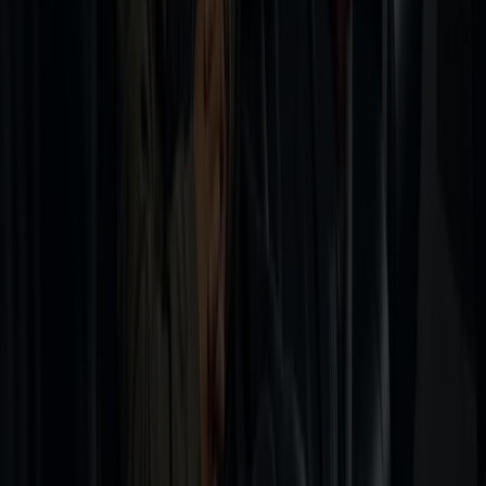
Vilkår og personvern
Reise og kjøpsvilkår
Personvern
Vilkår for pakkereiser
Finn ut mer
Om Fjord Line
Presse og media
Finansiell informasjon
Bærekraft
Jobb i Fjord Line
Ledige stillinger
Slik er vi organisert
Fjord Line Freight
BAF & ETS-tillegg
Havneinformasjon
Bestill online
Firma- og gruppereiser
Firmatur
Gruppereiser
Taxfree og shopping