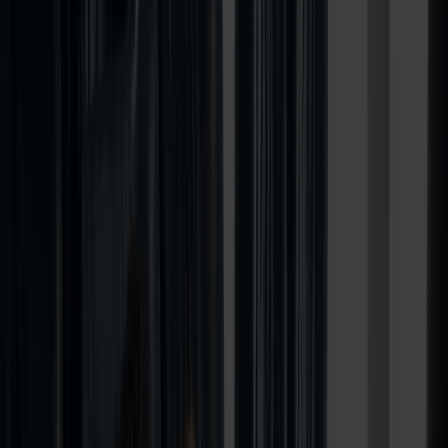
Uansett om ferien skal være roadtrip gjennom Danmarks vakre
landskap eller et opphold på en av landets mange campingplasser
eller ferieparker, starter reisen hos oss. Vi bringer dere trygt, enkelt
og behagelig fra Stavanger til Hirtshals – og underveis kan dere nyte
alle fergenes mange tilbud for både store og små.
Stavanger