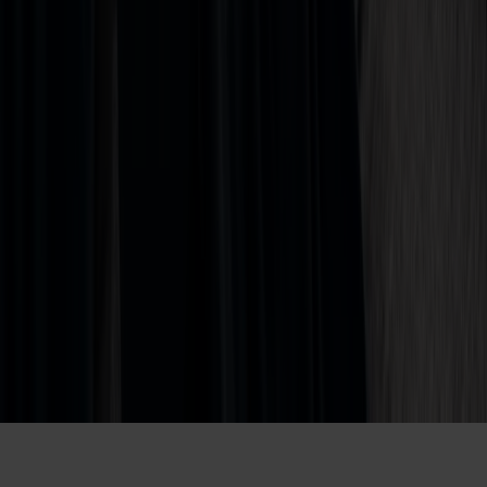
Sikker betaling
Visa
Mastercard
Vipps
Diners
Discover
Amex
Trustly
Agent login
Til toppen
©
2026
Fjord Line AS
·
Informasjonskapsler
·
Personvern
Norge
(
NOK
)