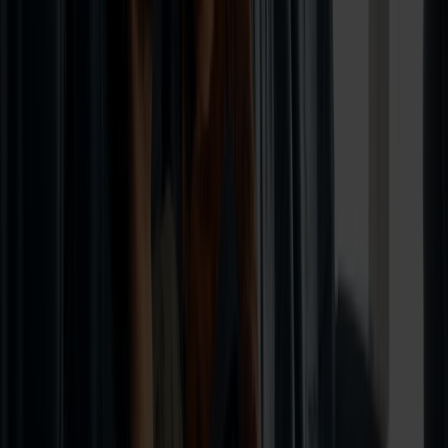
Båtreise med bil mellom Stavanger og Hirtshals
Bil inkludert
Reis med bil mellom Stavanger og Hirtshals. Nyt et deilig måltid,
naturen, underholdningen om bord og få en god natts søvn – et supert
utgangspunkt for veien videre!
fra
861,-
pr person
Bestill her