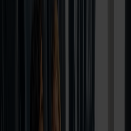
Hirtshals
Båtreise med bobil mellom Stavanger og Hirtshals
Bobil inkludert
Start ditt neste bobileventyr med Fjord Line! Reis fra Stavanger til
Danmark og nyt friheten på veien mens du skaper uforglemmelige
minner sammen med dine kjære.
fra
1 131,-
pr person
Bestill her