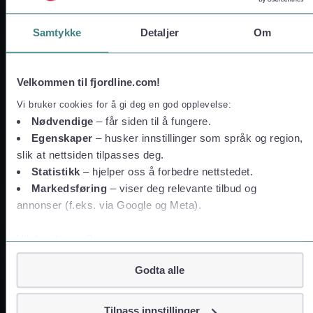
Samtykke
Detaljer
Om
Velkommen til fjordline.com!
Vi bruker cookies for å gi deg en god opplevelse:
Nødvendige
– får siden til å fungere.
Egenskaper
– husker innstillinger som språk og region,
Hirtshals
slik at nettsiden tilpasses deg.
Statistikk
– hjelper oss å forbedre nettstedet.
Bilpakke fra Bergen til Hirtshals inkl. liggestoler
Markedsføring
– viser deg relevante tilbud og
Bil inkludert
annonser (f.eks. via Google og Meta).
Få reisen til Danmark for en gunstig pris ved å benytte dere av våre
Vil du vite mer?
liggestoler på dekk 10. Her sitter du godt i flotte omgivelser og med e
fantastisk utsikt.
Om informasjonskapsler
Godta alle
Googles retningslinjer for personvern
fra
1 063,-
pr person
Bestill her
Vi tar ditt personvern på alvor
Tilpass innstillinger