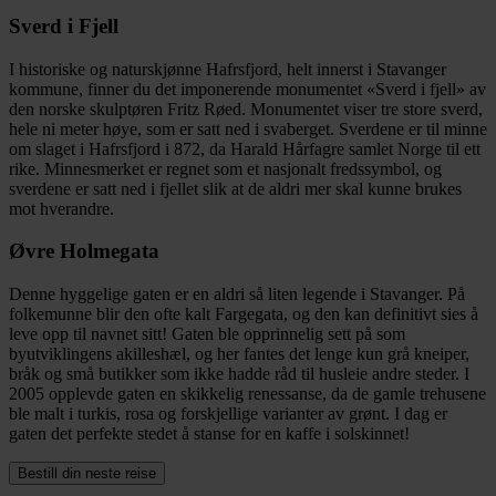
Sverd i Fjell
I historiske og naturskjønne Hafrsfjord, helt innerst i Stavanger
kommune, finner du det imponerende monumentet «Sverd i fjell» av
den norske skulptøren Fritz Røed. Monumentet viser tre store sverd,
hele ni meter høye, som er satt ned i svaberget. Sverdene er til minne
om slaget i Hafrsfjord i 872, da Harald Hårfagre samlet Norge til ett
rike. Minnesmerket er regnet som et nasjonalt fredssymbol, og
sverdene er satt ned i fjellet slik at de aldri mer skal kunne brukes
mot hverandre.
Øvre Holmegata
Denne hyggelige gaten er en aldri så liten legende i Stavanger. På
folkemunne blir den ofte kalt Fargegata, og den kan definitivt sies å
leve opp til navnet sitt! Gaten ble opprinnelig sett på som
byutviklingens akilleshæl, og her fantes det lenge kun grå kneiper,
bråk og små butikker som ikke hadde råd til husleie andre steder. I
2005 opplevde gaten en skikkelig renessanse, da de gamle trehusene
ble malt i turkis, rosa og forskjellige varianter av grønt. I dag er
gaten det perfekte stedet å stanse for en kaffe i solskinnet!
Bestill din neste reise