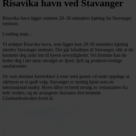
Risavika havn ved Stavanger
Risavika havn ligger omtrent 20–30 minutters kjøring fra Stavanger
sentrum.
Loading map...
Vi anløper Risavika havn, som ligger kun 20-30 minutters kjøring
utenfor Stavanger sentrum. Det går lokalbuss til Stavanger, slik at du
kommer deg raskt inn til byens severdigheter. Vel fremme kan du
boltre deg i det store utvalget av fjord, fjell og postkort-verdige
sandstrender.
De som derimot foretrekker å reise med ganen vil raskt oppdage at
oljebyen er et godt valg: Stavanger er nemlig kjent som en
internasjonal matby. Byen tilbyr et bredt utvalg av restauranter fra
hele verden, og de arrangerer dessuten den berømte
Gladmatfestivalen hvert år.