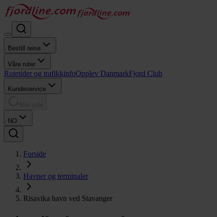
Bestill reise
Våre ruter
Rutetider og trafikkinfo
Opplev Danmark
Fjord Club
Kundeservice
Min side
NO
Forside
Havner og terminaler
Risavika havn ved Stavanger