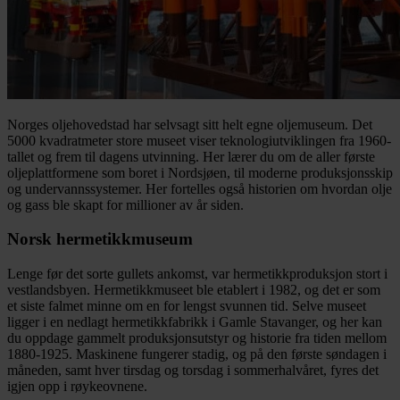
Norges oljehovedstad har selvsagt sitt helt egne oljemuseum. Det
5000 kvadratmeter store museet viser teknologiutviklingen fra 1960-
tallet og frem til dagens utvinning. Her lærer du om de aller første
oljeplattformene som boret i Nordsjøen, til moderne produksjonsskip
og undervannssystemer. Her fortelles også historien om hvordan olje
og gass ble skapt for millioner av år siden.
Norsk hermetikkmuseum
Lenge før det sorte gullets ankomst, var hermetikkproduksjon stort i
vestlandsbyen. Hermetikkmuseet ble etablert i 1982, og det er som
et siste falmet minne om en for lengst svunnen tid. Selve museet
ligger i en nedlagt hermetikkfabrikk i Gamle Stavanger, og her kan
du oppdage gammelt produksjonsutstyr og historie fra tiden mellom
1880-1925. Maskinene fungerer stadig, og på den første søndagen i
måneden, samt hver tirsdag og torsdag i sommerhalvåret, fyres det
igjen opp i røykeovnene.