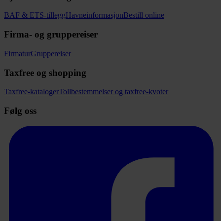
BAF & ETS-tillegg
Havneinformasjon
Bestill online
Firma- og gruppereiser
Firmatur
Gruppereiser
Taxfree og shopping
Taxfree-kataloger
Tollbestemmelser og taxfree-kvoter
Følg oss