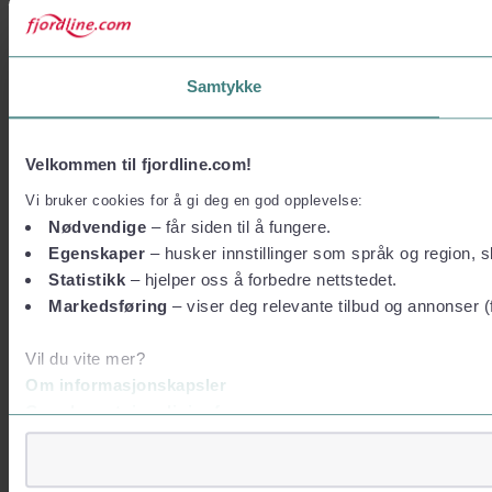
Samtykke
Velkommen til fjordline.com!
Vi bruker cookies for å gi deg en god opplevelse:
Nødvendige
– får siden til å fungere.
Egenskaper
– husker innstillinger som språk og region, sl
Statistikk
– hjelper oss å forbedre nettstedet.
Markedsføring
– viser deg relevante tilbud og annonser (
Vil du vite mer?
Om informasjonskapsler
Googles retningslinjer for personvern
Vi tar ditt personvern på alvor
Vi lagrer aldri informasjon gjennom cookies som direkte iden