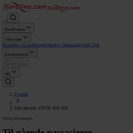
Bestill reise
Våre ruter
Rutetider og trafikkinfo
Opplev Danmark
Fjord Club
Kundeservice
Min side
NO
Forside
Info gående: FSTR: KR-HH
Viktig informasjon
Til gående passasjerer