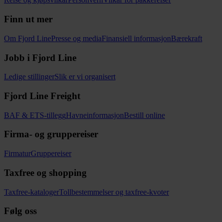
Finn ut mer
Om Fjord Line
Presse og media
Finansiell informasjon
Bærekraft
Jobb i Fjord Line
Ledige stillinger
Slik er vi organisert
Fjord Line Freight
BAF & ETS-tillegg
Havneinformasjon
Bestill online
Firma- og gruppereiser
Firmatur
Gruppereiser
Taxfree og shopping
Taxfree-kataloger
Tollbestemmelser og taxfree-kvoter
Følg oss