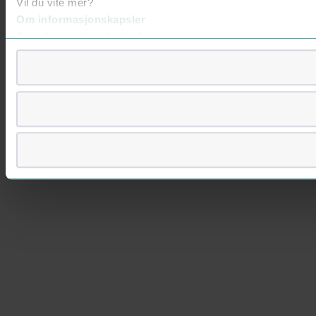
Vil du vite mer?
Om informasjonskapsler
Googles retningslinjer for personvern
Vi tar ditt personvern på alvor
Vi lagrer aldri informasjon gjennom cookies som direkte iden