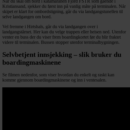
Når du skal om bord i katamaranen Fjord FSTR som gående i
Kristiansand, sjekker du først inn på vanlig måte på terminalen. Når
skipet er klart for ombordstigning, går du via landgangstunellen til
selve landgangen om bord.
Vel fremme i Hirtshals, går du via landgangen over i
landgangstårnet. Her kan du velge trappen eller heisen ned. Utenfor
venter en buss der du viser frem boardingkortet før du blir fraktet
videre til terminalen. Bussen stopper utenfor terminalbygningen.
Selvbetjent innsjekking – slik bruker du
boardingmaskinene
Se filmen nedenfor, som viser hvordan du enkelt og raskt kan
komme gjennom boardingmaskinene og inn i ventesalen.