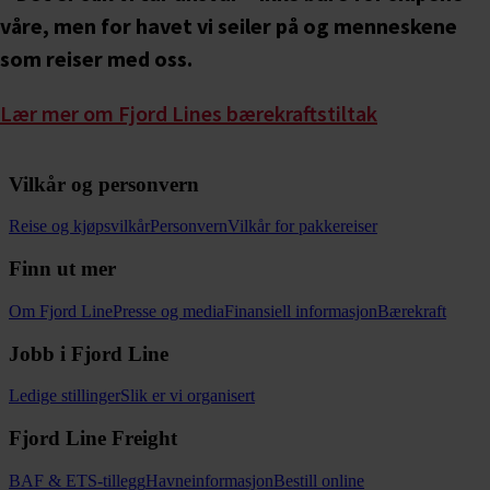
Vilkår og personvern
Reise og kjøpsvilkår
Personvern
Vilkår for pakkereiser
Finn ut mer
Om Fjord Line
Presse og media
Finansiell informasjon
Bærekraft
Jobb i Fjord Line
Ledige stillinger
Slik er vi organisert
Fjord Line Freight
BAF & ETS-tillegg
Havneinformasjon
Bestill online