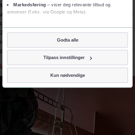
Markedsføring
– viser deg relevante tilbud og
annonser (f.eks. via Google og Meta).
Vil du vite mer?
Om informasjonskapsler
Godta alle
Googles retningslinjer for personvern
Vi tar ditt personvern på alvor
Tilpass innstillinger
Vi lagrer aldri informasjon gjennom cookies som direkte
identifiserer deg, som navn eller telefonnummer.
Kun nødvendige