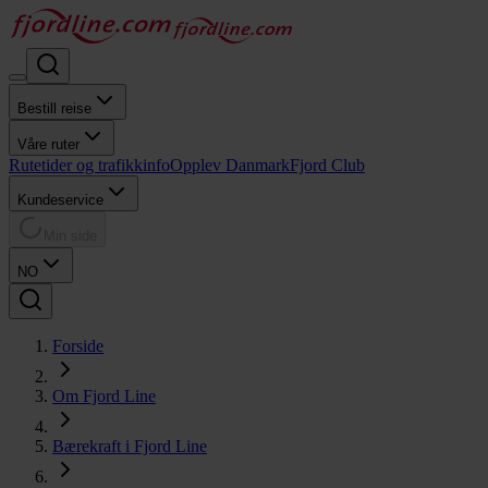
Bestill reise
Våre ruter
Rutetider og trafikkinfo
Opplev Danmark
Fjord Club
Kundeservice
Min side
NO
Forside
Om Fjord Line
Bærekraft i Fjord Line