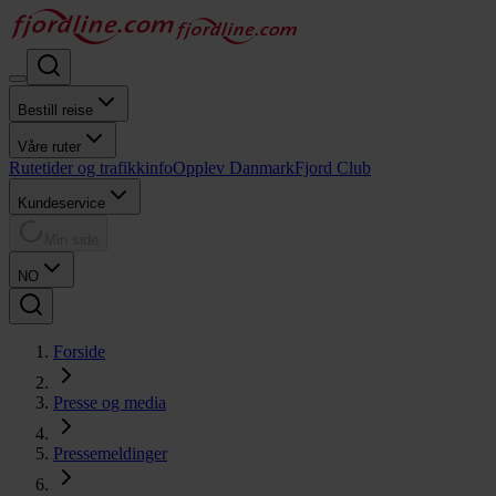
Bestill reise
Våre ruter
Rutetider og trafikkinfo
Opplev Danmark
Fjord Club
Kundeservice
Min side
NO
Forside
Presse og media
Pressemeldinger