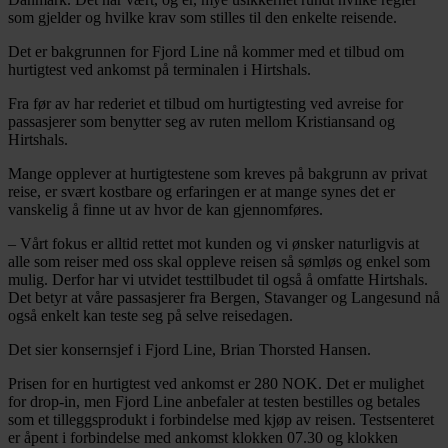
som gjelder og hvilke krav som stilles til den enkelte reisende.
Det er bakgrunnen for Fjord Line nå kommer med et tilbud om
hurtigtest ved ankomst på terminalen i Hirtshals.
Fra før av har rederiet et tilbud om hurtigtesting ved avreise for
passasjerer som benytter seg av ruten mellom Kristiansand og
Hirtshals.
Mange opplever at hurtigtestene som kreves på bakgrunn av privat
reise, er svært kostbare og erfaringen er at mange synes det er
vanskelig å finne ut av hvor de kan gjennomføres.
– Vårt fokus er alltid rettet mot kunden og vi ønsker naturligvis at
alle som reiser med oss skal oppleve reisen så sømløs og enkel som
mulig. Derfor har vi utvidet testtilbudet til også å omfatte Hirtshals.
Det betyr at våre passasjerer fra Bergen, Stavanger og Langesund nå
også enkelt kan teste seg på selve reisedagen.
Det sier konsernsjef i Fjord Line, Brian Thorsted Hansen.
Prisen for en hurtigtest ved ankomst er 280 NOK. Det er mulighet
for drop-in, men Fjord Line anbefaler at testen bestilles og betales
som et tilleggsprodukt i forbindelse med kjøp av reisen. Testsenteret
er åpent i forbindelse med ankomst klokken 07.30 og klokken