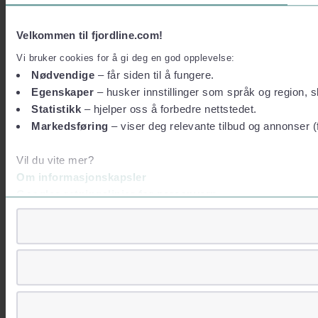
Velkommen til fjordline.com!
Vi bruker cookies for å gi deg en god opplevelse:
Nødvendige
– får siden til å fungere.
Egenskaper
– husker innstillinger som språk og region, sl
Statistikk
– hjelper oss å forbedre nettstedet.
Markedsføring
– viser deg relevante tilbud og annonser (
Vil du vite mer?
Om informasjonskapsler
Googles retningslinjer for personvern
Vi tar ditt personvern på alvor
Vi lagrer aldri informasjon gjennom cookies som direkte iden