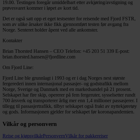
19.00. Testingen foregår umiddelbart etter avkjøring/avstigning og
prøvesvaret kommer i løpet av kort tid.
Det er også satt opp et eget testsenter for reisende med Fjord FSTR,
som av ulike årsaker ikke fikk gjennomført testen før avgang fra
Norge. Senteret holder åpent ved alle ankomster.
Kontakter
Brian Thorsted Hansen – CEO Telefon: +45 203 51 339 E-post:
brian.thorsted.hansen@fjordline.com
Om Fjord Line:
Fjord Line ble grunnlagt i 1993 og er i dag Norges nest største
fergerederi innen internasjonal passasjer- og godstrafikk mellom
Norge, Sverige og Danmark med en markedsandel på 21 prosent.
Selskapet har fire skip, opererer på fem fergeruter, sysselsetter rundt
700 årsverk og transporterer årlig mer enn 1,4 millioner passasjerer. I
tillegg til passasjertrafikk, tilbyr selskapet også frakt av nyttekjøretøy
og gods. Informasjonen gjelder for selskapet før koronapandemien.
Vilkår og personvern
Reise og kjøpsvilkår
Personvern
Vilkår for pakkereiser