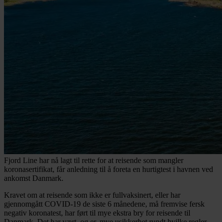
Fjord Line har nå lagt til rette for at reisende som mangler
koronasertifikat, får anledning til å foreta en hurtigtest i havnen ved
ankomst Danmark.
Kravet om at reisende som ikke er fullvaksinert, eller har
gjennomgått COVID-19 de siste 6 månedene, må fremvise fersk
negativ koronatest, har ført til mye ekstra bry for reisende til
Danmark. Det har vært, og er, mye usikkerhet rundt hvilke regler