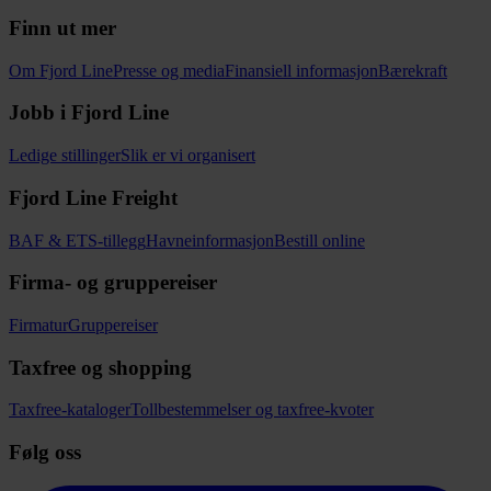
Finn ut mer
Om Fjord Line
Presse og media
Finansiell informasjon
Bærekraft
Jobb i Fjord Line
Ledige stillinger
Slik er vi organisert
Fjord Line Freight
BAF & ETS-tillegg
Havneinformasjon
Bestill online
Firma- og gruppereiser
Firmatur
Gruppereiser
Taxfree og shopping
Taxfree-kataloger
Tollbestemmelser og taxfree-kvoter
Følg oss