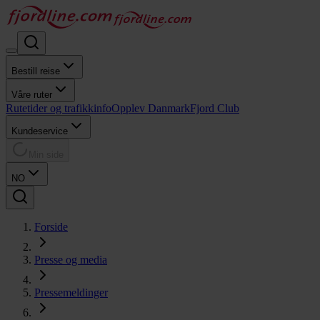
Bestill reise
Våre ruter
Rutetider og trafikkinfo
Opplev Danmark
Fjord Club
Kundeservice
Min side
NO
Forside
Presse og media
Pressemeldinger