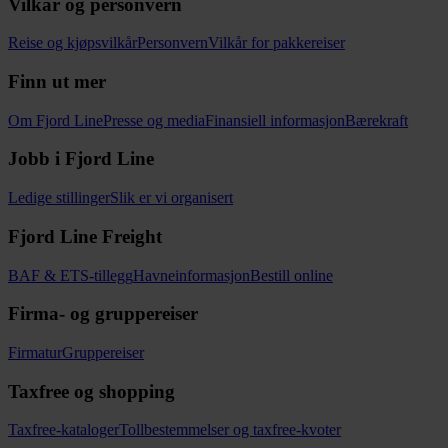
Vilkår og personvern
Reise og kjøpsvilkår
Personvern
Vilkår for pakkereiser
Finn ut mer
Om Fjord Line
Presse og media
Finansiell informasjon
Bærekraft
Jobb i Fjord Line
Ledige stillinger
Slik er vi organisert
Fjord Line Freight
BAF & ETS-tillegg
Havneinformasjon
Bestill online
Firma- og gruppereiser
Firmatur
Gruppereiser
Taxfree og shopping
Taxfree-kataloger
Tollbestemmelser og taxfree-kvoter