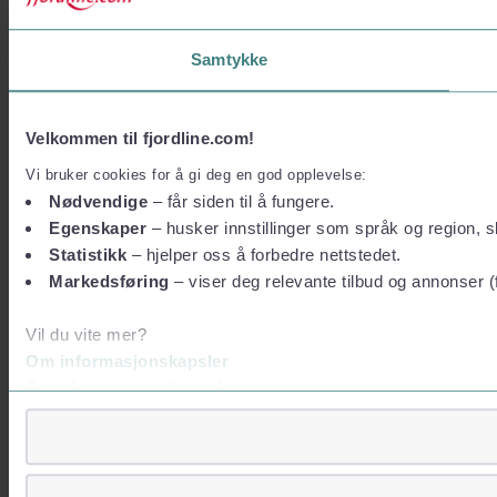
Samtykke
Velkommen til fjordline.com!
Vi bruker cookies for å gi deg en god opplevelse:
Nødvendige
– får siden til å fungere.
Egenskaper
– husker innstillinger som språk og region, sl
Statistikk
– hjelper oss å forbedre nettstedet.
Markedsføring
– viser deg relevante tilbud og annonser (
Vil du vite mer?
Om informasjonskapsler
Googles retningslinjer for personvern
Vi tar ditt personvern på alvor
Vi lagrer aldri informasjon gjennom cookies som direkte iden