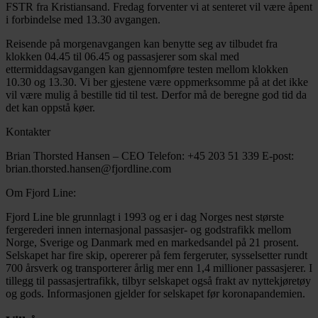
FSTR fra Kristiansand. Fredag forventer vi at senteret vil være åpent
i forbindelse med 13.30 avgangen.
Reisende på morgenavgangen kan benytte seg av tilbudet fra
klokken 04.45 til 06.45 og passasjerer som skal med
ettermiddagsavgangen kan gjennomføre testen mellom klokken
10.30 og 13.30. Vi ber gjestene være oppmerksomme på at det ikke
vil være mulig å bestille tid til test. Derfor må de beregne god tid da
det kan oppstå køer.
Kontakter
Brian Thorsted Hansen – CEO Telefon: +45 203 51 339 E-post:
brian.thorsted.hansen@fjordline.com
Om Fjord Line:
Fjord Line ble grunnlagt i 1993 og er i dag Norges nest største
fergerederi innen internasjonal passasjer- og godstrafikk mellom
Norge, Sverige og Danmark med en markedsandel på 21 prosent.
Selskapet har fire skip, opererer på fem fergeruter, sysselsetter rundt
700 årsverk og transporterer årlig mer enn 1,4 millioner passasjerer. I
tillegg til passasjertrafikk, tilbyr selskapet også frakt av nyttekjøretøy
og gods. Informasjonen gjelder for selskapet før koronapandemien.