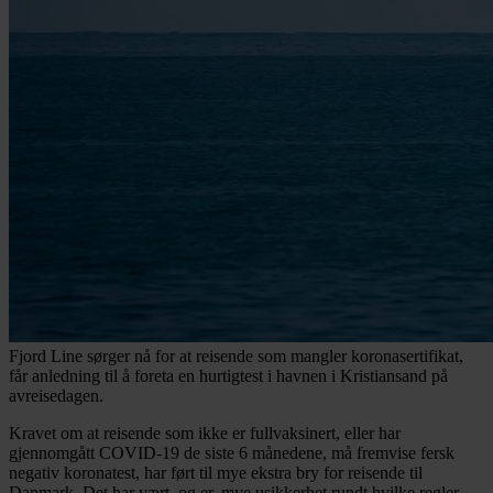
Fjord Line sørger nå for at reisende som mangler koronasertifikat,
får anledning til å foreta en hurtigtest i havnen i Kristiansand på
avreisedagen.
Kravet om at reisende som ikke er fullvaksinert, eller har
gjennomgått COVID-19 de siste 6 månedene, må fremvise fersk
negativ koronatest, har ført til mye ekstra bry for reisende til
Danmark. Det har vært, og er, mye usikkerhet rundt hvilke regler