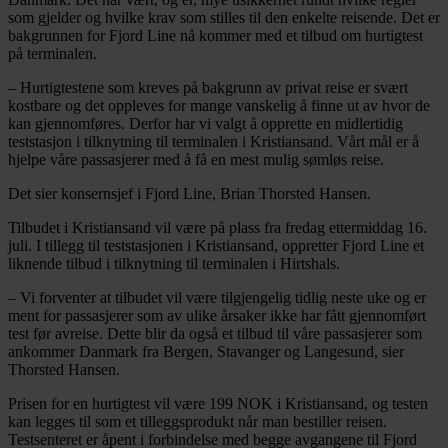
som gjelder og hvilke krav som stilles til den enkelte reisende. Det er
bakgrunnen for Fjord Line nå kommer med et tilbud om hurtigtest
på terminalen.
– Hurtigtestene som kreves på bakgrunn av privat reise er svært
kostbare og det oppleves for mange vanskelig å finne ut av hvor de
kan gjennomføres. Derfor har vi valgt å opprette en midlertidig
teststasjon i tilknytning til terminalen i Kristiansand. Vårt mål er å
hjelpe våre passasjerer med å få en mest mulig sømløs reise.
Det sier konsernsjef i Fjord Line, Brian Thorsted Hansen.
Tilbudet i Kristiansand vil være på plass fra fredag ettermiddag 16.
juli. I tillegg til teststasjonen i Kristiansand, oppretter Fjord Line et
liknende tilbud i tilknytning til terminalen i Hirtshals.
– Vi forventer at tilbudet vil være tilgjengelig tidlig neste uke og er
ment for passasjerer som av ulike årsaker ikke har fått gjennomført
test før avreise. Dette blir da også et tilbud til våre passasjerer som
ankommer Danmark fra Bergen, Stavanger og Langesund, sier
Thorsted Hansen.
Prisen for en hurtigtest vil være 199 NOK i Kristiansand, og testen
kan legges til som et tilleggsprodukt når man bestiller reisen.
Testsenteret er åpent i forbindelse med begge avgangene til Fjord