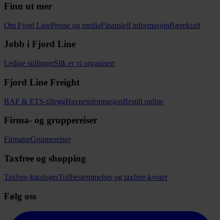
Finn ut mer
Om Fjord Line
Presse og media
Finansiell informasjon
Bærekraft
Jobb i Fjord Line
Ledige stillinger
Slik er vi organisert
Fjord Line Freight
BAF & ETS-tillegg
Havneinformasjon
Bestill online
Firma- og gruppereiser
Firmatur
Gruppereiser
Taxfree og shopping
Taxfree-kataloger
Tollbestemmelser og taxfree-kvoter
Følg oss