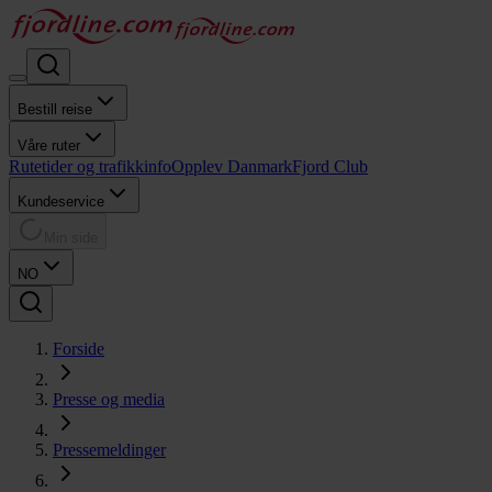
Bestill reise
Våre ruter
Rutetider og trafikkinfo
Opplev Danmark
Fjord Club
Kundeservice
Min side
NO
Forside
Presse og media
Pressemeldinger