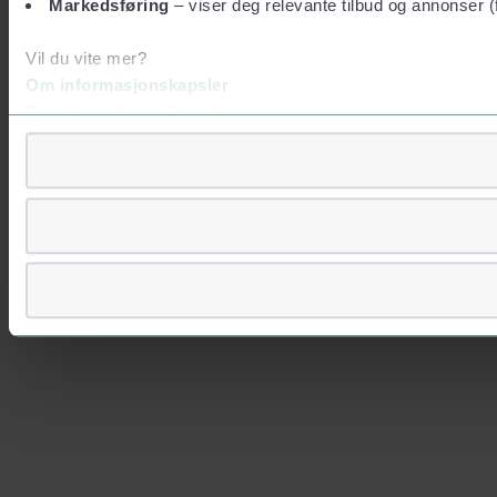
Markedsføring
– viser deg relevante tilbud og annonser (
Vil du vite mer?
Om informasjonskapsler
Googles retningslinjer for personvern
Vi tar ditt personvern på alvor
Vi lagrer aldri informasjon gjennom cookies som direkte iden