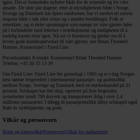
igjen. Det er fantastiske nyheter både for de reisende og for våre
ansatte. De siste par dagene, etter at myndighetene både i Norge,
Sverige og Danmark har åpnet samfunnet, har vi merket en enorm
respons både i søk etter reiser og i antallet bestillinger. Folk er
reiseklare, og vi deler spenningen som mange av våre gjester føler
på i forbindelse med lettelser i restriksjonene og muligheten til å
endelig kunne reise igen. Nå ser vi fremover og gleder oss til å
levere gode kundeoplevelser til våre gjester, sier Brian Thorsted
Hansen, Konsernsjef i Fjord Line.
Pressekontakt: Kontakt: Konsernsjef Brian Thorsted Hansen
Telefon: +45 20 35 13 39
Om Fjord Line: Fjord Line ble grunnlagt i 1993 og er i dag Norges
nest største fergerederi i internasjonal passasjer- og godstrafikk
mellom Norge, Sverige og Danmark med en markedsandel på 21
prosent. Selskapet har fire skip, opererer på fem fergeruter,
sysselsetter rundt 700 årsverk og transporterer årlig i over 1,4
millioner passasjerer. I tillegg til passasjertrafikk tilbyr selskapet også
frakt av nyttekjøretøy og gods.
Vilkår og personvern
Reise og kjøpsvilkår
Personvern
Vilkår for pakkereiser