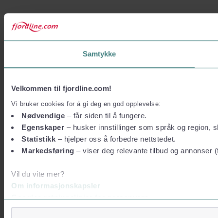
Samtykke
Velkommen til fjordline.com!
Vi bruker cookies for å gi deg en god opplevelse:
Nødvendige
– får siden til å fungere.
Egenskaper
– husker innstillinger som språk og region, sl
Statistikk
– hjelper oss å forbedre nettstedet.
Markedsføring
– viser deg relevante tilbud og annonser (
Vil du vite mer?
Om informasjonskapsler
Googles retningslinjer for personvern