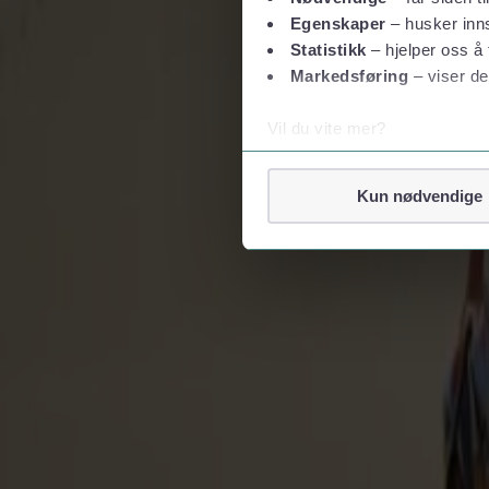
Egenskaper
– husker inns
Statistikk
– hjelper oss å 
Markedsføring
– viser de
Vil du vite mer?
Om informasjonskapsler
Googles retningslinjer for
Kun nødvendige
Vi tar ditt personvern på al
Vi lagrer aldri informasjon g