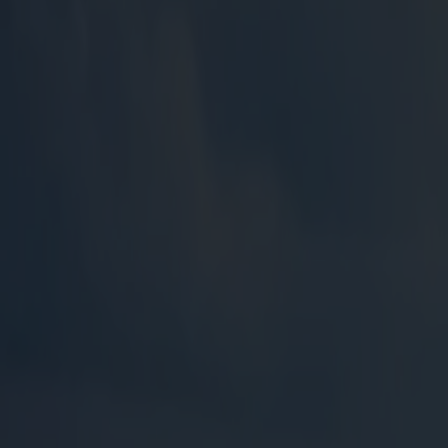
Skagen er kjent for sitt helt spesielle lys, lange sandstrender og sja
Grenen, nyte fersk sjømat og rusle gjennom koselige gater med ekte d
Med Fjord Line reiser du enkelt fra Kristansand til Hirtshals, og ette
smak av denne sjarmerende kystbyen.
Uansett hvordan du velger å reise, ligger alt til rette for en avslappe
Se våre pakkereiser
Kristiansand