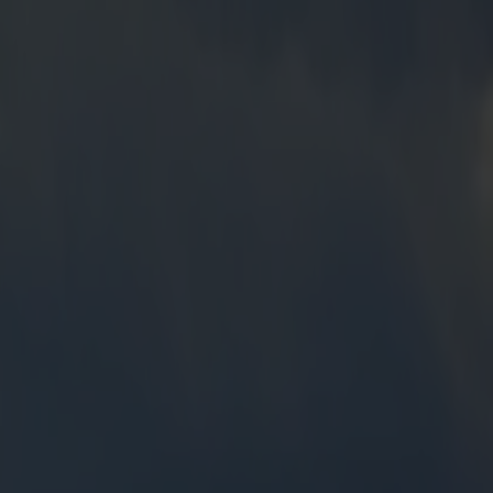
g reisende i generasjoner. Her kan du oppleve den unike naturen ved
e mellom hotellopphold eller familievennlige feriehus – perfekt for en