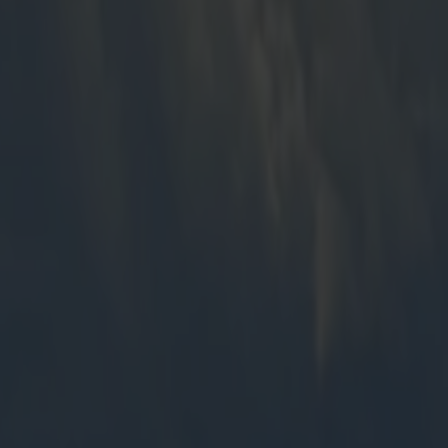
rmerende gule hus – en idyllisk destinasjon som har inspirert kunstnere o
ansk feriestemning.
r en kort kjøretur på ca. 45 minutter er du fremme i Skagen. Du kan velg
nde og minnerik tur til Danmarks nordligste perle. 🚢✨