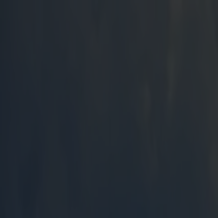
Bestill reise
Våre ruter
Rutetider og trafikkinfo
Opplev Danmark
Fjord Club
Kundeservice
Min side
NO
Forside
Skagen fra Kristiansand
Reis fra Kristiansand og
besøk 