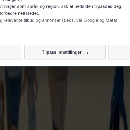
tillinger som språk og region, slik at nettsiden tilpasses deg.
forbedre nettstedet.
g relevante tilbud og annonser (f.eks. via Google og Meta).
 personvern
Tilpass innstillinger
vor
jennom cookies som direkte identifiserer deg, som navn eller te