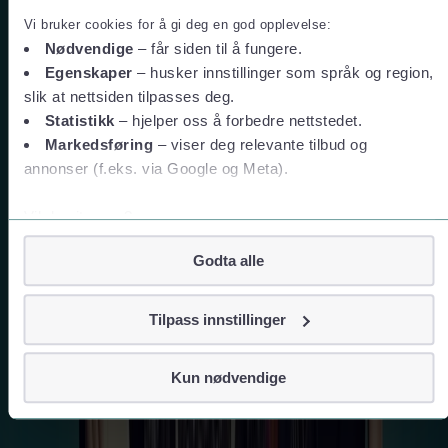
Vi bruker cookies for å gi deg en god opplevelse:
Nødvendige
– får siden til å fungere.
Egenskaper
– husker innstillinger som språk og region,
slik at nettsiden tilpasses deg.
Statistikk
– hjelper oss å forbedre nettstedet.
Markedsføring
– viser deg relevante tilbud og
annonser (f.eks. via Google og Meta).
Vil du vite mer?
Temacruise
Om informasjonskapsler
Bergen
Godta alle
Googles retningslinjer for personvern
Vi tar ditt personvern på alvor
Tilpass innstillinger
Vi lagrer aldri informasjon gjennom cookies som direkte
identifiserer deg, som navn eller telefonnummer.
Kun nødvendige