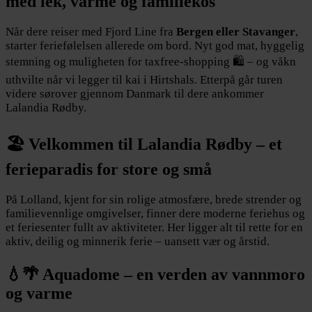
med lek, varme og familiekos
Når dere reiser med Fjord Line fra
Bergen eller Stavanger
,
starter feriefølelsen allerede om bord. Nyt god mat, hyggelig
stemning og muligheten for taxfree-shopping 🛍️ – og våkn
uthvilte når vi legger til kai i Hirtshals. Etterpå går turen
videre sørover gjennom Danmark til dere ankommer
Lalandia Rødby.
🏖️ Velkommen til Lalandia Rødby – et
ferieparadis for store og små
På Lolland, kjent for sin rolige atmosfære, brede strender og
familievennlige omgivelser, finner dere moderne feriehus og
et feriesenter fullt av aktiviteter. Her ligger alt til rette for en
aktiv, deilig og minnerik ferie – uansett vær og årstid.
💧🌴 Aquadome – en verden av vannmoro
og varme