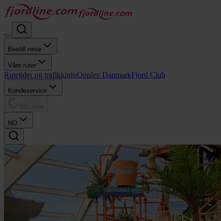
Bestill reise
Våre ruter
Rutetider og trafikkinfo
Opplev Danmark
Fjord Club
Kundeservice
Min side
NO