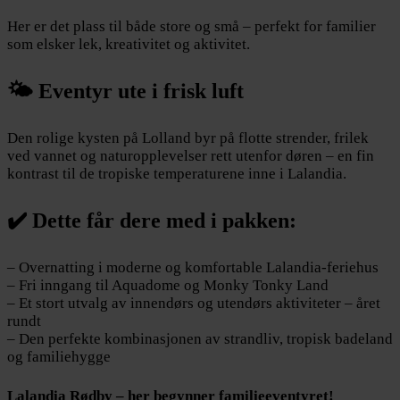
Her er det plass til både store og små – perfekt for familier
som elsker lek, kreativitet og aktivitet.
🌤️ Eventyr ute i frisk luft
Den rolige kysten på Lolland byr på flotte strender, frilek
ved vannet og naturopplevelser rett utenfor døren – en fin
kontrast til de tropiske temperaturene inne i Lalandia.
✔️ Dette får dere med i pakken:
– Overnatting i moderne og komfortable Lalandia-feriehus
– Fri inngang til Aquadome og Monky Tonky Land
– Et stort utvalg av innendørs og utendørs aktiviteter – året
rundt
– Den perfekte kombinasjonen av strandliv, tropisk badeland
og familiehygge
Lalandia Rødby – her begynner familieeventyret!