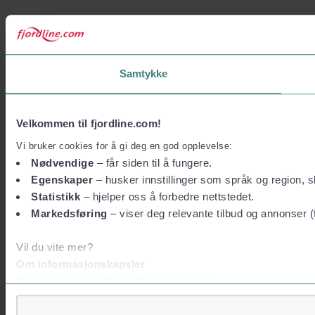
Samtykke
Velkommen til fjordline.com!
Vi bruker cookies for å gi deg en god opplevelse:
Nødvendige
– får siden til å fungere.
Egenskaper
– husker innstillinger som språk og region, sl
Statistikk
– hjelper oss å forbedre nettstedet.
Markedsføring
– viser deg relevante tilbud og annonser (
Vil du vite mer?
Om informasjonskapsler
Googles retningslinjer for personvern
Vi tar ditt personvern på alvor