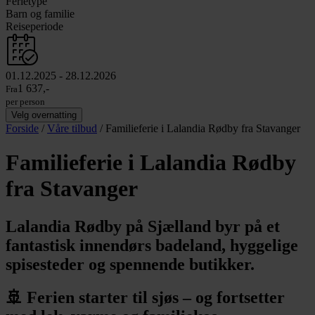
Ferietype
Barn og familie
Reiseperiode
01.12.2025
-
28.12.2026
1 637,-
Fra
per person
Velg overnatting
Forside
/
Våre tilbud
/
Familieferie i Lalandia Rødby fra Stavanger
Familieferie i Lalandia Rødby
fra Stavanger
Lalandia Rødby på Sjælland byr på et
fantastisk innendørs badeland, hyggelige
spisesteder og spennende butikker.
🚢 Ferien starter til sjøs – og fortsetter