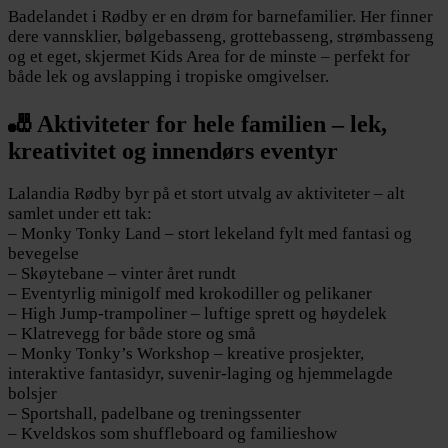
Badelandet i Rødby er en drøm for barnefamilier. Her finner
dere vannsklier, bølgebasseng, grottebasseng, strømbasseng
og et eget, skjermet Kids Area for de minste – perfekt for
både lek og avslapping i tropiske omgivelser.
🎳 Aktiviteter for hele familien – lek,
kreativitet og innendørs eventyr
Lalandia Rødby byr på et stort utvalg av aktiviteter – alt
samlet under ett tak:
– Monky Tonky Land – stort lekeland fylt med fantasi og
bevegelse
– Skøytebane – vinter året rundt
– Eventyrlig minigolf med krokodiller og pelikaner
– High Jump-trampoliner – luftige sprett og høydelek
– Klatrevegg for både store og små
– Monky Tonky’s Workshop – kreative prosjekter,
interaktive fantasidyr, suvenir-laging og hjemmelagde
bolsjer
– Sportshall, padelbane og treningssenter
– Kveldskos som shuffleboard og familieshow