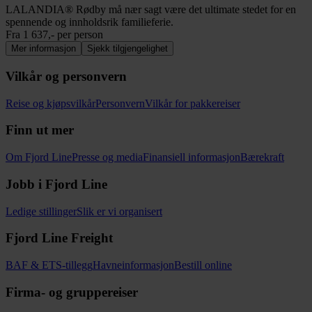
LALANDIA® Rødby må nær sagt være det ultimate stedet for en
spennende og innholdsrik familieferie.
Fra
1 637,-
per person
Mer informasjon
Sjekk tilgjengelighet
Vilkår og personvern
Reise og kjøpsvilkår
Personvern
Vilkår for pakkereiser
Finn ut mer
Om Fjord Line
Presse og media
Finansiell informasjon
Bærekraft
Jobb i Fjord Line
Ledige stillinger
Slik er vi organisert
Fjord Line Freight
BAF & ETS-tillegg
Havneinformasjon
Bestill online
Firma- og gruppereiser