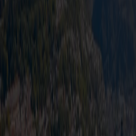
Bruk dine oppsparte Fjord Club-poeng på
en bilpakke flex til Danmark fra Bergen.
Som Fjord Club-medlem, opparbeider du deg poeng i
kundeklubben hver gang du reiser med oss og hver gang du
handler i våre butikker. Sjansen er derfor stor for at du kan
ha en hel del poeng på lager. Poengene har en varighet på to
år og det å brenne inne med poeng, er ikke til glede for noen.
Derfor bør du sørge for å benytte poengene for utløpsdato.
Husk at ett av dine poeng, tilsvarer én krone for oss og
poengene dine kan enkelt benyttes som betalingsmiddel for
bilpakker på våre ferger fra Bergen til Hirtshals.
Du kan sjekke din poengstatus ved å logge deg inn på
startsiden til Fjord Club
.
Prisen inkluderer
Båtreise én vei mellom Bergen - Hirtshals.
1 personbil (maks 1,95 m høy og 5 m lang).