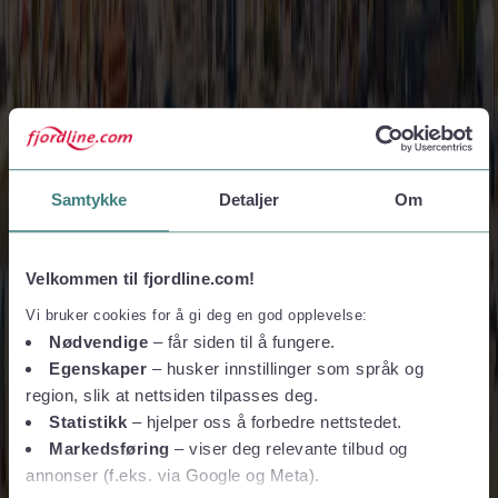
Reise og kjøpsvilkår
Personvern
Vilkår for pakkereiser
Finn ut mer
Om Fjord Line
Presse og media
Finansiell informasjon
Bærekraft
Jobb i Fjord Line
Ledige stillinger
Slik er vi organisert
Samtykke
Detaljer
Om
Fjord Line Freight
BAF & ETS-tillegg
Havneinformasjon
Bestill online
Velkommen til fjordline.com!
Firma- og gruppereiser
Vi bruker cookies for å gi deg en god opplevelse:
Nødvendige
– får siden til å fungere.
Firmatur
Gruppereiser
Egenskaper
– husker innstillinger som språk og
Taxfree og shopping
region, slik at nettsiden tilpasses deg.
Statistikk
– hjelper oss å forbedre nettstedet.
Taxfree-kataloger
Tollbestemmelser og taxfree-kvoter
Markedsføring
– viser deg relevante tilbud og
Følg oss
annonser (f.eks. via Google og Meta).