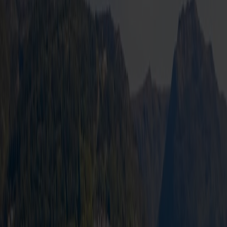
Hirtshals
Reisetype
Bilpakke
Reiseperiode
02.01.2026
-
28.12.2027
Betal med poeng
1 350,-
fra
pr person
Bestill nå
Forside
/
Våre tilbud
/
Betal med Fjord Club-poeng: Båtreise med
bil flex fra Bergen
Alt du trenger er poeng!
Betal med Fjord Club-poeng:
Båtreise med bil flex fra
Bergen