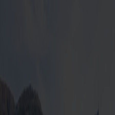
Bestill reise
Våre ruter
Rutetider og trafikkinfo
Opplev Danmark
Fjord Club
Kundeservice
Min side
NO
Foto: Fjord Line
Betal med poeng
Båtreise
Bergen