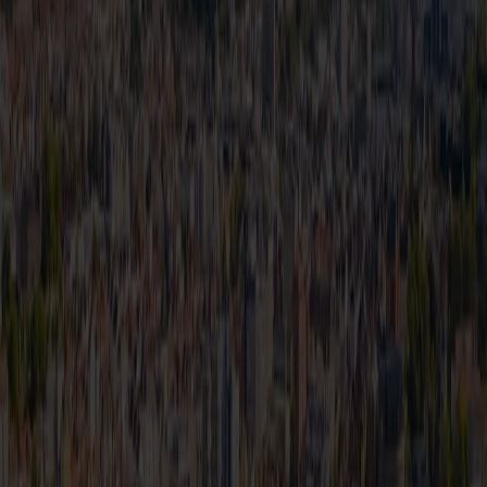
1 natt i 2-sengs innvendig lugar.
Prisen gjelder pr person når to personer reiser sammen.
EU miljøavgift kan ikke betales med poeng.
Tillegg for større kjøretøy.
Tillegg for singellugar/andre lugartyper.
Prisinformasjon
Våre priser er dynamiske og styres av etterspørsel og kapasitet.
Billettprisen vil derfor variere, og vi gjør oppmerksom på at tilbudet
gjelder et begrenset antall plasser på utvalgte seilinger. Prisene
inkluderer skatter og avgifter - med unntak av en EU-miljøavgift
som vil bli lagt til basert på reiseruten. Skatter og avgifter kan ikke
betales med poeng. Alle priser er fra-priser og i NOK.
Bestill nå
Vilkår og personvern