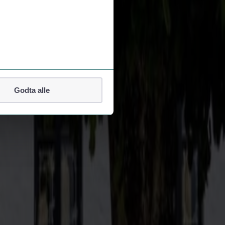
Godta alle
lefonnummer.