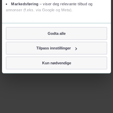
Markedsføring
– viser deg relevante tilbud og
annonser (f.eks. via Google og Meta).
Vil du vite mer?
Om informasjonskapsler
Godta alle
Googles retningslinjer for personvern
Vi tar ditt personvern på alvor
Tilpass innstillinger
Vi lagrer aldri informasjon gjennom cookies som direkte
identifiserer deg, som navn eller telefonnummer.
Kun nødvendige