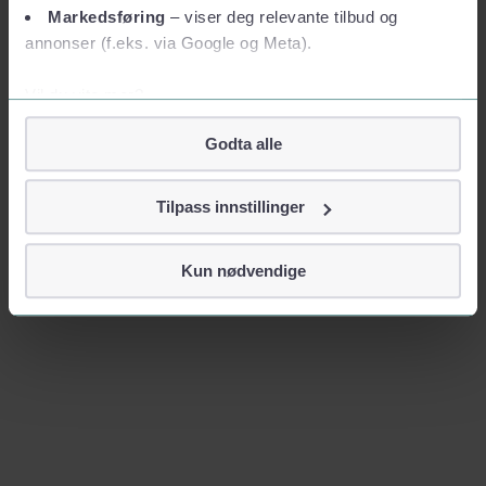
Markedsføring
– viser deg relevante tilbud og
annonser (f.eks. via Google og Meta).
Vil du vite mer?
Om informasjonskapsler
Godta alle
Googles retningslinjer for personvern
Vi tar ditt personvern på alvor
Tilpass innstillinger
Vi lagrer aldri informasjon gjennom cookies som direkte
identifiserer deg, som navn eller telefonnummer.
Kun nødvendige