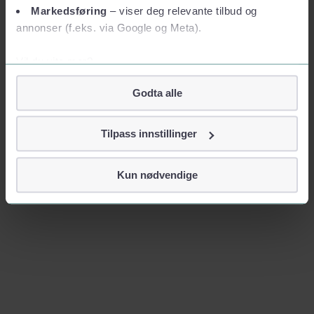
Markedsføring
– viser deg relevante tilbud og
annonser (f.eks. via Google og Meta).
Vil du vite mer?
Om informasjonskapsler
Godta alle
Googles retningslinjer for personvern
Vi tar ditt personvern på alvor
Tilpass innstillinger
Vi lagrer aldri informasjon gjennom cookies som direkte
identifiserer deg, som navn eller telefonnummer.
Kun nødvendige