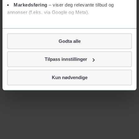
Markedsføring
– viser deg relevante tilbud og
annonser (f.eks. via Google og Meta).
Vil du vite mer?
Om informasjonskapsler
Godta alle
Googles retningslinjer for personvern
Vi tar ditt personvern på alvor
Tilpass innstillinger
Vi lagrer aldri informasjon gjennom cookies som direkte
identifiserer deg, som navn eller telefonnummer.
Kun nødvendige