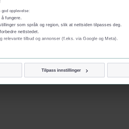
!
n god opplevelse:
l å fungere.
tillinger som språk og region, slik at nettsiden tilpasses deg.
forbedre nettstedet.
g relevante tilbud og annonser (f.eks. via Google og Meta).
 personvern
Tilpass innstillinger
vor
jennom cookies som direkte identifiserer deg, som navn eller te