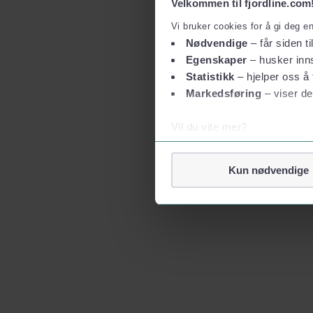
Velkommen til fjordline.com
Vi bruker cookies for å gi deg e
Nødvendige
– får siden ti
Egenskaper
– husker inns
Statistikk
– hjelper oss å 
Markedsføring
– viser de
Vil du vite mer?
Om informasjonskapsler
Googles retningslinjer for
Kun nødvendige
Vi tar ditt personvern på al
Vi lagrer aldri informasjon g