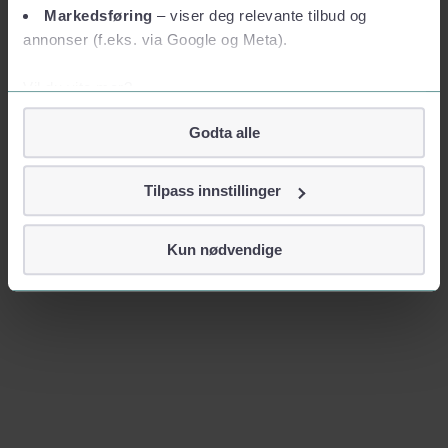
Markedsføring
– viser deg relevante tilbud og
annonser (f.eks. via Google og Meta).
Vil du vite mer?
Om informasjonskapsler
Godta alle
Googles retningslinjer for personvern
Vi tar ditt personvern på alvor
Tilpass innstillinger
Vi lagrer aldri informasjon gjennom cookies som direkte
identifiserer deg, som navn eller telefonnummer.
Kun nødvendige