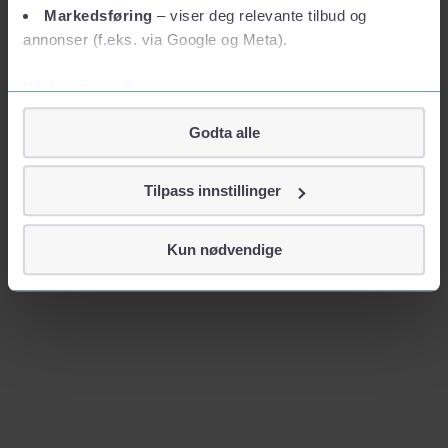
Markedsføring
– viser deg relevante tilbud og
annonser (f.eks. via Google og Meta).
Vil du vite mer?
Om informasjonskapsler
Godta alle
Googles retningslinjer for personvern
Vi tar ditt personvern på alvor
Tilpass innstillinger
Vi lagrer aldri informasjon gjennom cookies som direkte
identifiserer deg, som navn eller telefonnummer.
Kun nødvendige