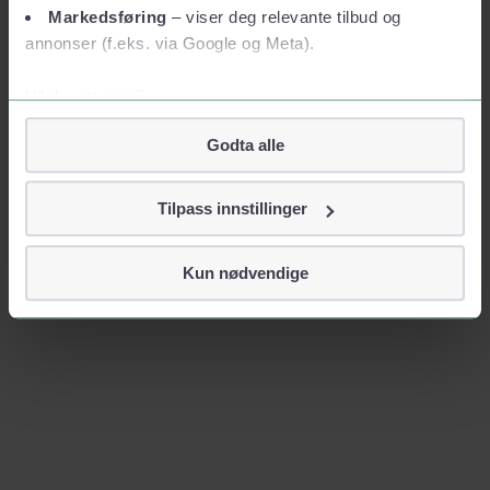
Markedsføring
– viser deg relevante tilbud og
annonser (f.eks. via Google og Meta).
Vil du vite mer?
Om informasjonskapsler
Godta alle
Googles retningslinjer for personvern
Vi tar ditt personvern på alvor
Tilpass innstillinger
Vi lagrer aldri informasjon gjennom cookies som direkte
identifiserer deg, som navn eller telefonnummer.
Kun nødvendige