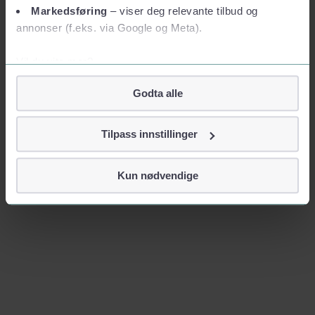
Markedsføring
– viser deg relevante tilbud og
annonser (f.eks. via Google og Meta).
Vil du vite mer?
Om informasjonskapsler
Godta alle
Googles retningslinjer for personvern
Vi tar ditt personvern på alvor
Tilpass innstillinger
Vi lagrer aldri informasjon gjennom cookies som direkte
identifiserer deg, som navn eller telefonnummer.
Kun nødvendige