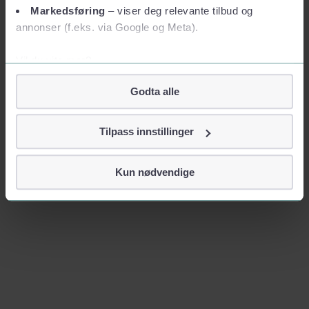
Markedsføring
– viser deg relevante tilbud og
annonser (f.eks. via Google og Meta).
Vil du vite mer?
Om informasjonskapsler
Godta alle
Googles retningslinjer for personvern
Vi tar ditt personvern på alvor
Tilpass innstillinger
Vi lagrer aldri informasjon gjennom cookies som direkte
identifiserer deg, som navn eller telefonnummer.
Kun nødvendige