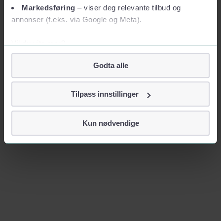
Markedsføring
– viser deg relevante tilbud og
annonser (f.eks. via Google og Meta).
Vil du vite mer?
Om informasjonskapsler
Godta alle
Googles retningslinjer for personvern
Vi tar ditt personvern på alvor
Tilpass innstillinger
Vi lagrer aldri informasjon gjennom cookies som direkte
identifiserer deg, som navn eller telefonnummer.
Kun nødvendige