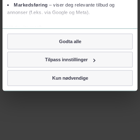
Markedsføring
– viser deg relevante tilbud og
annonser (f.eks. via Google og Meta).
Vil du vite mer?
Om informasjonskapsler
Godta alle
Googles retningslinjer for personvern
Vi tar ditt personvern på alvor
Tilpass innstillinger
Vi lagrer aldri informasjon gjennom cookies som direkte
identifiserer deg, som navn eller telefonnummer.
Kun nødvendige