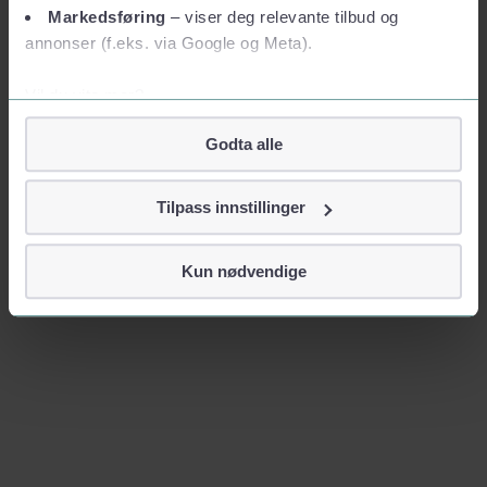
Markedsføring
– viser deg relevante tilbud og
annonser (f.eks. via Google og Meta).
Vil du vite mer?
Om informasjonskapsler
Godta alle
Googles retningslinjer for personvern
Vi tar ditt personvern på alvor
Tilpass innstillinger
Vi lagrer aldri informasjon gjennom cookies som direkte
identifiserer deg, som navn eller telefonnummer.
Kun nødvendige