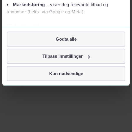
Markedsføring
– viser deg relevante tilbud og
annonser (f.eks. via Google og Meta).
Vil du vite mer?
Om informasjonskapsler
Godta alle
Googles retningslinjer for personvern
Vi tar ditt personvern på alvor
Tilpass innstillinger
Vi lagrer aldri informasjon gjennom cookies som direkte
identifiserer deg, som navn eller telefonnummer.
Kun nødvendige